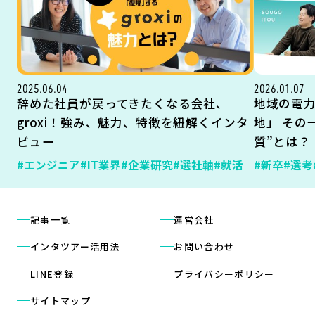
2025.06.04
2026.01.07
辞めた社員が戻ってきたくなる会社、
地域の電
groxi！強み、魅力、特徴を紐解くインタ
地」 その
ビュー
質”とは？
#エンジニア
#IT業界
#企業研究
#選社軸
#就活
#新卒
#選考
記事一覧
運営会社
インタツアー活用法
お問い合わせ
LINE登録
プライバシーポリシー
サイトマップ