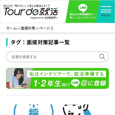
あなたの「知りたい」に答える就活メディア
就活まる得情報配信中！
メニュー
詳しくはここをクリック
ホーム
»
面接対策
»
ページ 2
就活ノウハウ
全て見る
企業まる見え！特捜部
タグ：面接対策記事一覧
全て見る
みんなが知らない企業の裏側を徹底調査！
インタツアー活動レポ
全て見る
インタツアーを使ってどうだった？OBOG成功談
社会人インタビュー
全て見る
社会人になった今、就活を振り返ってみた
学生就活ブログ
全て見る
学生ライターが教える、今就活でやるべきこと
企業・業界研究はインタツアー