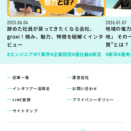
2025.06.04
2026.01.07
辞めた社員が戻ってきたくなる会社、
地域の電
groxi！強み、魅力、特徴を紐解くインタ
地」 その
ビュー
質”とは？
#エンジニア
#IT業界
#企業研究
#選社軸
#就活
#新卒
#選考
記事一覧
運営会社
インタツアー活用法
お問い合わせ
LINE登録
プライバシーポリシー
サイトマップ