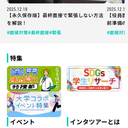
2025.12.18
2025.12.15
【永久保存版】最終面接で緊張しない方法
【役員面
を解説！
前準備の
#面接対策
#最終面接
#緊張
#面接対策
特集
イベント
インタツアーとは