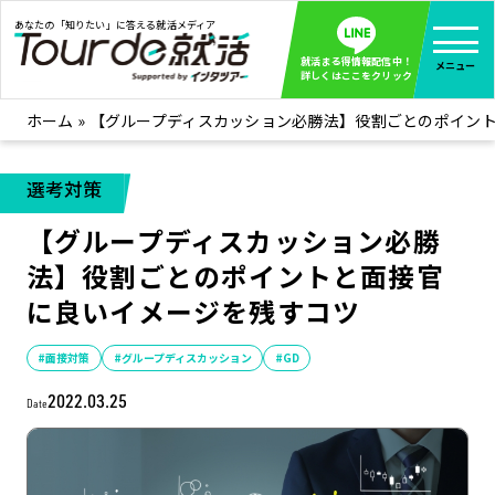
あなたの「知りたい」に答える就活メディア
就活まる得情報配信中！
メニュー
詳しくはここをクリック
ホーム
»
【グループディスカッション必勝法】役割ごとのポイン
就活ノウハウ
全て見る
企業まる見え！特捜部
全て見る
選考対策
みんなが知らない企業の裏側を徹底調査！
【グループディスカッション必勝
インタツアー活動レポ
全て見る
法】役割ごとのポイントと面接官
インタツアーを使ってどうだった？OBOG成功談
に良いイメージを残すコツ
社会人インタビュー
全て見る
社会人になった今、就活を振り返ってみた
#面接対策
#グループディスカッション
#GD
学生就活ブログ
全て見る
2022.03.25
Date
学生ライターが教える、今就活でやるべきこと
企業・業界研究はインタツアー