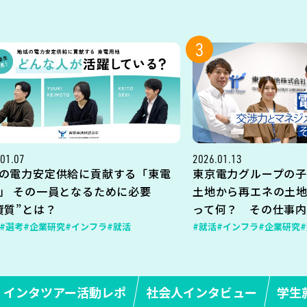
3
01.07
2026.01.13
の電力安定供給に貢献する「東電
東京電力グループの子
」 その一員となるために必要
土地から再エネの土
資質”とは？
って何？ その仕事
#選考
#企業研究
#インフラ
#就活
#就活
#インフラ
#企業研究
インタツアー活動レポ
社会人インタビュー
学生