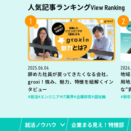
人気記事ランキング
View Ranking
1
2
2025.06.04
2026.
辞めた社員が戻ってきたくなる会社、
地域
groxi！強み、魅力、特徴を紐解くイン
用地
タビュー
な“
#就活
#エンジニア
#IT業界
#企業研究
#選社軸
#新卒
就活ノウハウ
企業まる見え！特捜部