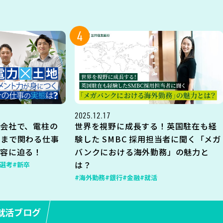
4
2025.12.17
会社で、電柱の
世界を視野に成長する！英国駐在も経
地まで関わる仕事
験した SMBC 採用担当者に聞く「メガ
内容に迫る！
バンクにおける海外勤務」の魅力と
は？
#選考
#新卒
#海外勤務
#銀行
#金融
#就活
就活ブログ