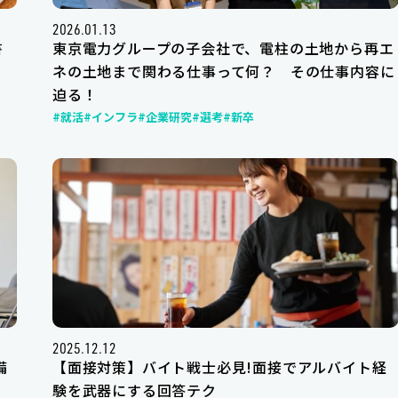
2026.01.13
書
東京電力グループの子会社で、電柱の土地から再エ
ネの土地まで関わる仕事って何？ その仕事内容に
迫る！
#就活
#インフラ
#企業研究
#選考
#新卒
2025.12.12
備
【面接対策】バイト戦士必見!面接でアルバイト経
験を武器にする回答テク