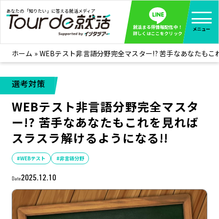
あなたの「知りたい」に答える就活メディア
就活まる得情報配信中！
メニュー
詳しくはここをクリック
ホーム
»
WEBテスト非言語分野完全マスター!? 苦手なあなたもこ
就活ノウハウ
全て見る
企業まる見え！特捜部
全て見る
選考対策
みんなが知らない企業の裏側を徹底調査！
WEBテスト非言語分野完全マスタ
インタツアー活動レポ
全て見る
ー!? 苦手なあなたもこれを見れば
インタツアーを使ってどうだった？OBOG成功談
スラスラ解けるようになる!!
社会人インタビュー
全て見る
社会人になった今、就活を振り返ってみた
#WEBテスト
#非言語分野
学生就活ブログ
全て見る
2025.12.10
Date
学生ライターが教える、今就活でやるべきこと
企業・業界研究はインタツアー