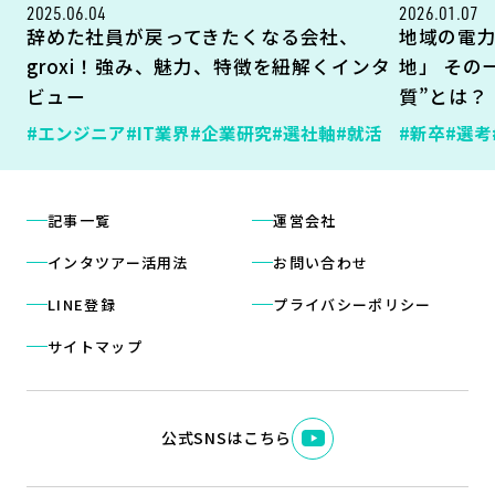
2025.06.04
2026.01.07
辞めた社員が戻ってきたくなる会社、
地域の電
groxi！強み、魅力、特徴を紐解くインタ
地」 その
ビュー
質”とは？
#エンジニア
#IT業界
#企業研究
#選社軸
#就活
#新卒
#選考
記事一覧
運営会社
インタツアー活用法
お問い合わせ
LINE登録
プライバシーポリシー
サイトマップ
公式SNSはこちら