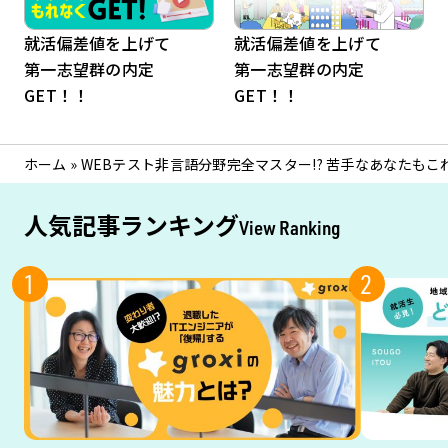
就活偏差値を上げて
就活偏差値を上げて
第一志望群の内定
第一志望群の内定
GET！！
GET！！
ホーム
»
WEBテスト非言語分野完全マスター!? 苦手なあなたもこ
人気記事ランキング
View Ranking
1
2