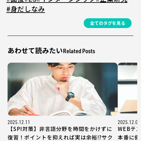
#身だしなみ
全てのタグを見る
あわせて読みたい
Related Posts
2025.12.11
2025.12.04
【SPI対策】非言語分野を時間をかけずに
WEBテ
復習！ポイントを抑えれば実は余裕⁉サク
本番に備