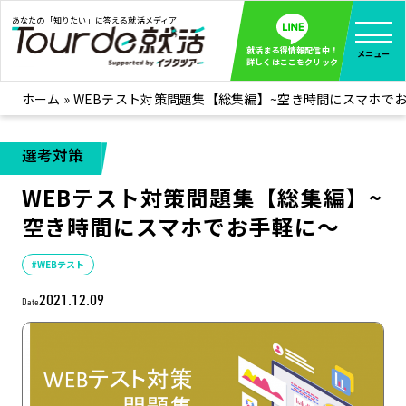
あなたの「知りたい」に答える就活メディア
就活まる得情報配信中！
メニュー
詳しくはここをクリック
ホーム
»
WEBテスト対策問題集【総集編】~空き時間にスマホで
就活ノウハウ
全て見る
企業まる見え！特捜部
全て見る
選考対策
みんなが知らない企業の裏側を徹底調査！
WEBテスト対策問題集【総集編】~
インタツアー活動レポ
全て見る
空き時間にスマホでお手軽に～
インタツアーを使ってどうだった？OBOG成功談
社会人インタビュー
全て見る
#WEBテスト
社会人になった今、就活を振り返ってみた
2021.12.09
Date
学生就活ブログ
全て見る
学生ライターが教える、今就活でやるべきこと
企業・業界研究はインタツアー