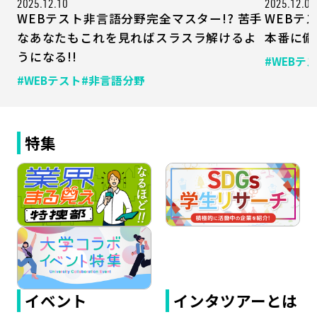
2025.12.10
2025.12.04
WEBテスト非言語分野完全マスター!? 苦手
WEBテ
なあなたもこれを見ればスラスラ解けるよ
本番に備
うになる!!
#WEBテ
#WEBテスト
#非言語分野
特集
イベント
インタツアーとは