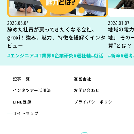
2025.06.04
2026.01.07
辞めた社員が戻ってきたくなる会社、
地域の電
groxi！強み、魅力、特徴を紐解くインタ
地」 その
ビュー
質”とは？
#エンジニア
#IT業界
#企業研究
#選社軸
#就活
#新卒
#選考
記事一覧
運営会社
インタツアー活用法
お問い合わせ
LINE登録
プライバシーポリシー
サイトマップ