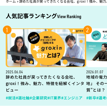
ホーム
»
辞めた社員が戻ってきたくなる会社、groxi！強み、魅
人気記事ランキング
View Ranking
1
2
2025.06.04
2026.01.07
辞めた社員が戻ってきたくなる会社、
地域の電
groxi！強み、魅力、特徴を紐解くインタ
地」 その
ビュー
質”とは？
#就活
#選社軸
#企業研究
#IT業界
#エンジニア
#新卒
#選考