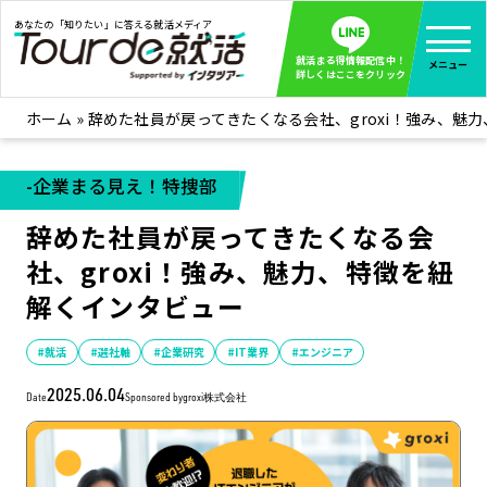
あなたの「知りたい」に答える就活メディア
就活まる得情報配信中！
メニュー
詳しくはここをクリック
ホーム
»
辞めた社員が戻ってきたくなる会社、groxi！強み、魅
就活ノウハウ
全て見る
企業まる見え！特捜部
全て見る
-企業まる見え！特捜部
みんなが知らない企業の裏側を徹底調査！
辞めた社員が戻ってきたくなる会
インタツアー活動レポ
全て見る
社、groxi！強み、魅力、特徴を紐
インタツアーを使ってどうだった？OBOG成功談
解くインタビュー
社会人インタビュー
全て見る
社会人になった今、就活を振り返ってみた
#就活
#選社軸
#企業研究
#IT業界
#エンジニア
学生就活ブログ
全て見る
2025.06.04
Date
Sponsored by
groxi株式会社
学生ライターが教える、今就活でやるべきこと
企業・業界研究はインタツアー