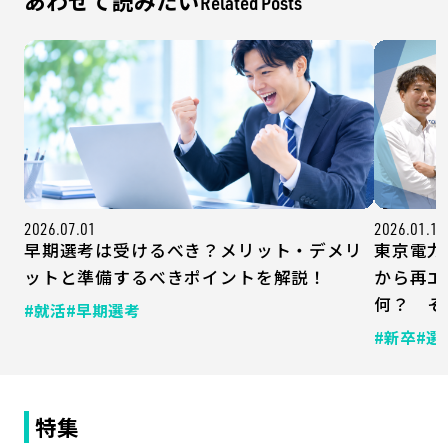
あわせて読みたい
Related Posts
2026.07.01
2026.01.13
早期選考は受けるべき？メリット・デメリ
東京電力
ットと準備するべきポイントを解説！
から再エ
何？ そ
#就活
#早期選考
#新卒
#選
特集