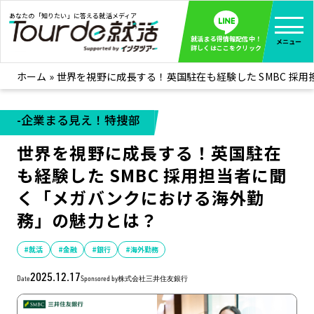
あなたの「知りたい」に答える就活メディア
就活まる得情報配信中！
メニュー
詳しくはここをクリック
ホーム
»
世界を視野に成長する！英国駐在も経験した SMBC 採
就活ノウハウ
全て見る
企業まる見え！特捜部
全て見る
-企業まる見え！特捜部
みんなが知らない企業の裏側を徹底調査！
世界を視野に成長する！英国駐在
インタツアー活動レポ
全て見る
も経験した SMBC 採用担当者に聞
インタツアーを使ってどうだった？OBOG成功談
く「メガバンクにおける海外勤
社会人インタビュー
全て見る
務」の魅力とは？
社会人になった今、就活を振り返ってみた
学生就活ブログ
全て見る
#就活
#金融
#銀行
#海外勤務
学生ライターが教える、今就活でやるべきこと
2025.12.17
Date
Sponsored by
株式会社三井住友銀行
企業・業界研究はインタツアー