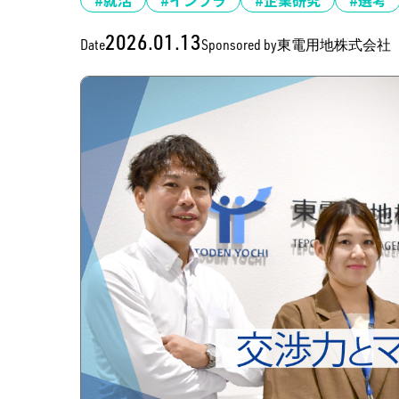
#就活
#インフラ
#企業研究
#選考
2026.01.13
Date
Sponsored by
東電用地株式会社