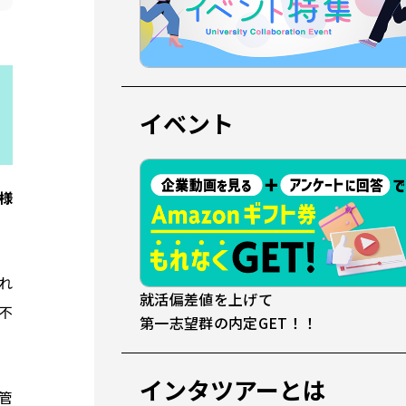
イベント
様
れ
就活偏差値を上げて
不
第一志望群の内定GET！！
インタツアーとは
管