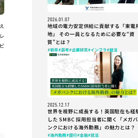
2026.01.07
地域の電力安定供給に貢献する「東電
え
地」 その一員となるために必要な“資
レ
質”とは？
ビ
#新卒
#選考
#企業研究
#インフラ
#就活
2025.12.17
世界を視野に成長する！英国駐在も経
した SMBC 採用担当者に聞く「メガバ
ンクにおける海外勤務」の魅力とは？
#海外勤務
#銀行
#金融
#就活