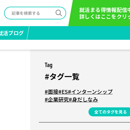
就活まる得情報配信
詳しくはここをクリ
就活ブログ
Tag
#タグ一覧
#面接
#ES
#インターンシップ
#企業研究
#身だしなみ
全てのタグを見る