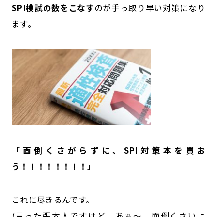
SPI模試
の数をこなす
のが手っ取り早い対策になり
ます。
「面倒くさがらずに、SPI対策本を買お
う！！！！！！！！」
これに尽きるんです。
(言った張本人ですけど、あぁ～、面倒くさいよ