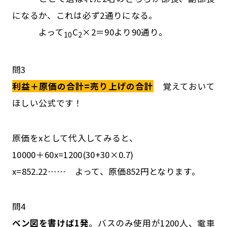
になるか、これは必ず2通りになる。
よって
C
×2＝90より90通り。
10
2
問3
利益＋原価の合計=売り上げの合計
覚えておいて
ほしい公式です！
原価をxとして代入してみると、
10000＋60x=1200(30+30×0.7)
x=852.22…… よって、原価852円となります。
問4
ベン図を書けば1発
。バスのみ使用が1200人、電車