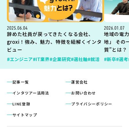
2025.06.04
2026.01.07
辞めた社員が戻ってきたくなる会社、
地域の電
groxi！強み、魅力、特徴を紐解くインタ
地」 その
ビュー
質”とは？
#エンジニア
#IT業界
#企業研究
#選社軸
#就活
#新卒
#選考
記事一覧
運営会社
インタツアー活用法
お問い合わせ
LINE登録
プライバシーポリシー
サイトマップ