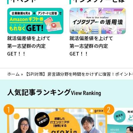
就活偏差値を上げて
就活偏差値を上げて
第一志望群の内定
第一志望群の内定
GET！！
GET！！
ホーム
»
【SPI対策】非言語分野を時間をかけずに復習！ポイン
人気記事ランキング
View Ranking
1
2