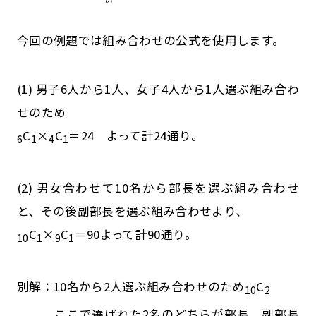
今回の例題では組み合わせの公式を使用します。
(1) 男子6人から1人、女子4人から1人選ぶ組み合わ
せのため
C
×
C
＝24 よって計24通り。
6
1
4
1
(2) 男女合わせて10名から部長を選ぶ組み合わせ
と、その後副部長を選ぶ組み合わせより、
C
×
C
＝90よって計90通り。
10
1
9
1
別解：10名から2人選ぶ組み合わせのため
C
10
2
ここで選ばれた2名のどちらが部長、副部長