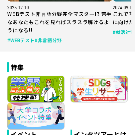
2025.12.10
2024.09.10
WEBテスト非言語分野完全マスター!? 苦手
これで内
なあなたもこれを見ればスラスラ解けるよ
に向けた
うになる!!
#就活対策
#WEBテスト
#非言語分野
特集
イベント
インタツアーとは