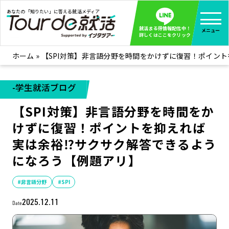
あなたの「知りたい」に答える就活メディア
就活まる得情報配信中！
メニュー
詳しくはここをクリック
ホーム
»
【SPI対策】非言語分野を時間をかけずに復習！ポイン
就活ノウハウ
全て見る
企業まる見え！特捜部
全て見る
-学生就活ブログ
みんなが知らない企業の裏側を徹底調査！
【SPI対策】非言語分野を時間をか
インタツアー活動レポ
全て見る
けずに復習！ポイントを抑えれば
インタツアーを使ってどうだった？OBOG成功談
実は余裕⁉サクサク解答できるよう
社会人インタビュー
全て見る
になろう【例題アリ】
社会人になった今、就活を振り返ってみた
学生就活ブログ
全て見る
#非言語分野
#SPI
学生ライターが教える、今就活でやるべきこと
2025.12.11
Date
企業・業界研究はインタツアー