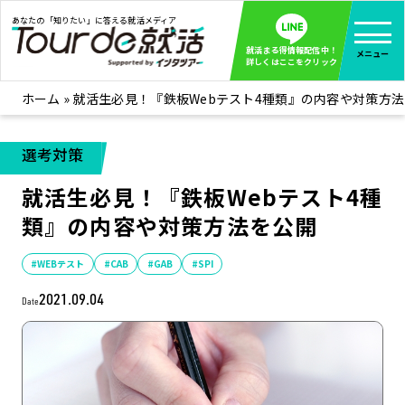
あなたの「知りたい」に答える就活メディア
就活まる得情報配信中！
メニュー
詳しくはここをクリック
ホーム
»
就活生必見！『鉄板Webテスト4種類』の内容や対策方
就活ノウハウ
全て見る
企業まる見え！特捜部
全て見る
選考対策
みんなが知らない企業の裏側を徹底調査！
就活生必見！『鉄板Webテスト4種
インタツアー活動レポ
全て見る
類』の内容や対策方法を公開
インタツアーを使ってどうだった？OBOG成功談
社会人インタビュー
全て見る
#WEBテスト
#CAB
#GAB
#SPI
社会人になった今、就活を振り返ってみた
2021.09.04
Date
学生就活ブログ
全て見る
学生ライターが教える、今就活でやるべきこと
企業・業界研究はインタツアー