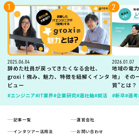
1
2
2025.06.04
2026.01.07
辞めた社員が戻ってきたくなる会社、
地域の電
groxi！強み、魅力、特徴を紐解くインタ
地」 その
ビュー
質”とは？
#エンジニア
#IT業界
#企業研究
#選社軸
#就活
#新卒
#選考
記事一覧
運営会社
インタツアー活用法
お問い合わせ