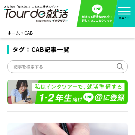
あなたの「知りたい」に答える就活メディア
就活まる得情報配信中！
メニュー
詳しくはここをクリック
ホーム
»
CAB
就活ノウハウ
全て見る
企業まる見え！特捜部
タグ：CAB記事一覧
全て見る
みんなが知らない企業の裏側を徹底調査！
インタツアー活動レポ
全て見る
インタツアーを使ってどうだった？OBOG成功談
社会人インタビュー
全て見る
社会人になった今、就活を振り返ってみた
学生就活ブログ
全て見る
学生ライターが教える、今就活でやるべきこと
企業・業界研究はインタツアー