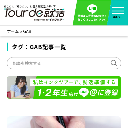
あなたの「知りたい」に答える就活メディア
就活まる得情報配信中！
メニュー
詳しくはここをクリック
ホーム
»
GAB
就活ノウハウ
全て見る
企業まる見え！特捜部
タグ：GAB記事一覧
全て見る
みんなが知らない企業の裏側を徹底調査！
インタツアー活動レポ
全て見る
インタツアーを使ってどうだった？OBOG成功談
社会人インタビュー
全て見る
社会人になった今、就活を振り返ってみた
学生就活ブログ
全て見る
学生ライターが教える、今就活でやるべきこと
企業・業界研究はインタツアー