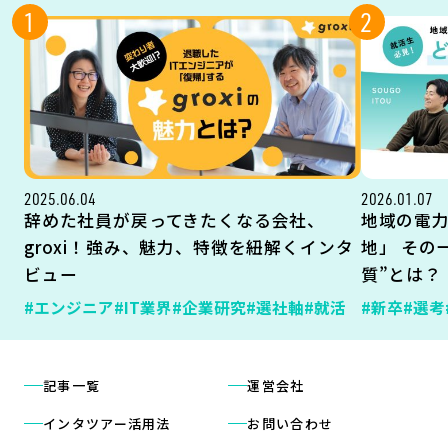
1
2
2025.06.04
2026.01.07
辞めた社員が戻ってきたくなる会社、
地域の電
groxi！強み、魅力、特徴を紐解くインタ
地」 その
ビュー
質”とは？
#エンジニア
#IT業界
#企業研究
#選社軸
#就活
#新卒
#選考
記事一覧
運営会社
インタツアー活用法
お問い合わせ