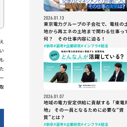
2026.01.13
東京電力グループの子会社で、電柱の
地から再エネの土地まで関わる仕事っ
何？ その仕事内容に迫る！
え
#新卒
#選考
#企業研究
#インフラ
#就活
い
も
た
ー
取
2026.01.07
地域の電力安定供給に貢献する「東電
地」 その一員となるために必要な“資
質”とは？
#新卒
#選考
#企業研究
#インフラ
#就活