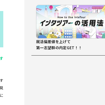
就活偏差値を上げて
第一志望群の内定GET！！
す
す
見
に