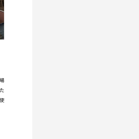
場
た
使