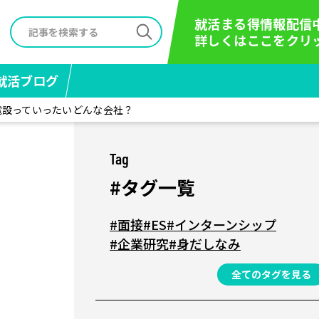
就活まる得情報配信
詳しくはここをクリ
就活ブログ
電設っていったいどんな会社？
Tag
#タグ一覧
#面接
#ES
#インターンシップ
#企業研究
#身だしなみ
全てのタグを見る