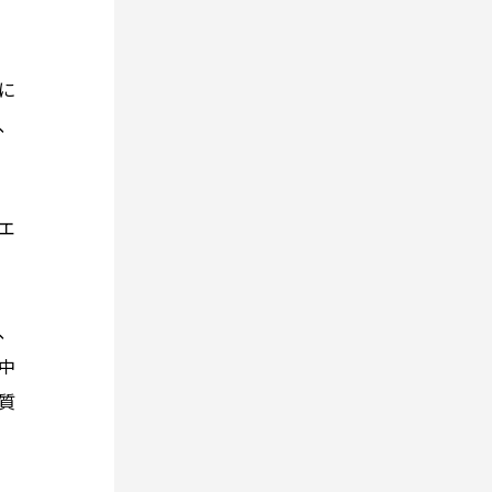
に
、
エ
、
中
質