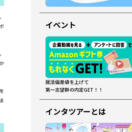
、
イベント
ボ
す。
か
就活偏差値を上げて
第一志望群の内定GET！！
を
ま
インタツアーとは