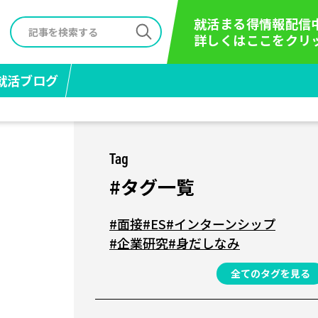
就活まる得情報配信
詳しくはここをクリ
就活ブログ
Tag
#タグ一覧
#面接
#ES
#インターンシップ
#企業研究
#身だしなみ
全てのタグを見る