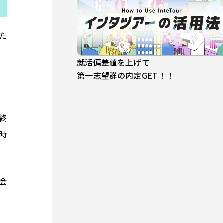
た
就活偏差値を上げて
第一志望群の内定GET！！
終
時
会