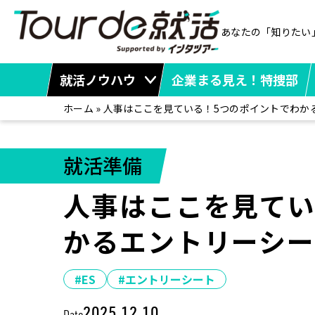
あなたの「知りたい
就活ノウハウ
企業まる見え！特捜部
ホーム
»
人事はここを見ている！5つのポイントでわか
就活準備
人事はここを見てい
かるエントリーシ
#ES
#エントリーシート
2025.12.10
Date