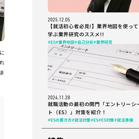
2025.12.05
【就活初心者必見!】業界地図を使って
学ぶ業界研究のススメ!!
#ES
#業界地図
#自己分析
#業界研究
に
れ
ま
2024.11.28
就職活動の最初の関門「エントリーシ
ト（ES）」対策を紹介！
#ESの書き方
#就活対策
#ES
#ES対策
#就活準備