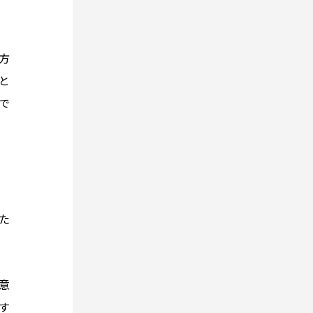
方
と
で
た
意
す