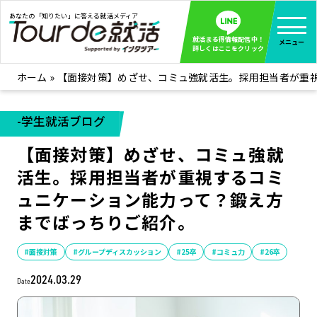
あなたの「知りたい」に答える就活メディア
就活まる得情報配信中！
メニュー
詳しくはここをクリック
ホーム
»
【面接対策】めざせ、コミュ強就活生。採用担当者が重
就活ノウハウ
全て見る
企業まる見え！特捜部
全て見る
-学生就活ブログ
みんなが知らない企業の裏側を徹底調査！
【面接対策】めざせ、コミュ強就
インタツアー活動レポ
全て見る
活生。採用担当者が重視するコミ
インタツアーを使ってどうだった？OBOG成功談
ュニケーション能力って？鍛え方
社会人インタビュー
全て見る
までばっちりご紹介。
社会人になった今、就活を振り返ってみた
学生就活ブログ
全て見る
#面接対策
#グループディスカッション
#25卒
#コミュ力
#26卒
学生ライターが教える、今就活でやるべきこと
2024.03.29
Date
企業・業界研究はインタツアー