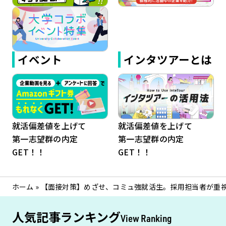
イベント
インタツアーとは
就活偏差値を上げて
就活偏差値を上げて
第一志望群の内定
第一志望群の内定
GET！！
GET！！
ホーム
»
【面接対策】めざせ、コミュ強就活生。採用担当者が重
人気記事ランキング
View Ranking