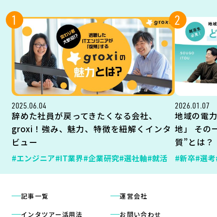
1
2
2025.06.04
2026.01.07
辞めた社員が戻ってきたくなる会社、
地域の電
groxi！強み、魅力、特徴を紐解くインタ
地」 その
ビュー
質”とは？
#エンジニア
#IT業界
#企業研究
#選社軸
#就活
#新卒
#選考
記事一覧
運営会社
インタツアー活用法
お問い合わせ