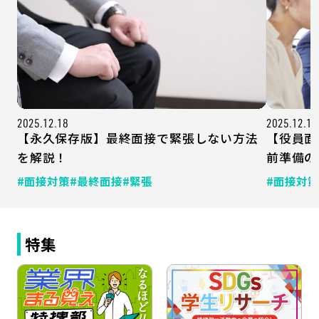
2025.12.18
2025.12.15
【永久保存版】最終面接で緊張しない方法
【役員面
を解説！
前準備の
#面接対策
#最終面接
#緊張
#面接対策
特集