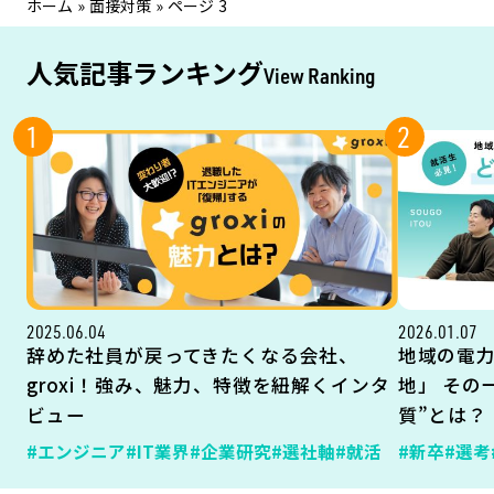
ホーム
»
面接対策
»
ページ 3
人気記事ランキング
View Ranking
1
2
2025.06.04
2026.01.07
辞めた社員が戻ってきたくなる会社、
地域の電
groxi！強み、魅力、特徴を紐解くインタ
地」 その
ビュー
質”とは？
#エンジニア
#IT業界
#企業研究
#選社軸
#就活
#新卒
#選考