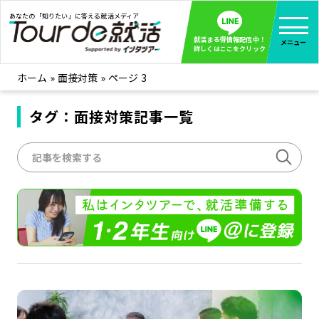
あなたの「知りたい」に答える就活メディア
就活まる得情報配信中！
メニュー
詳しくはここをクリック
ホーム
»
面接対策
»
ページ 3
就活ノウハウ
全て見る
企業まる見え！特捜部
タグ：面接対策記事一覧
全て見る
みんなが知らない企業の裏側を徹底調査！
インタツアー活動レポ
全て見る
インタツアーを使ってどうだった？OBOG成功談
社会人インタビュー
全て見る
社会人になった今、就活を振り返ってみた
学生就活ブログ
全て見る
学生ライターが教える、今就活でやるべきこと
企業・業界研究はインタツアー