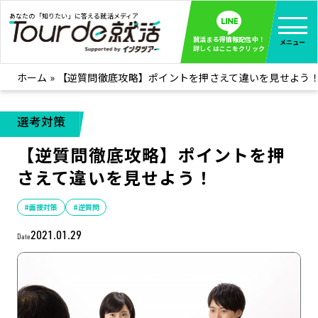
あなたの「知りたい」に答える就活メディア
就活まる得情報配信中！
メニュー
詳しくはここをクリック
ホーム
»
【逆質問徹底攻略】ポイントを押さえて違いを見せよう
就活ノウハウ
全て見る
企業まる見え！特捜部
全て見る
選考対策
みんなが知らない企業の裏側を徹底調査！
【逆質問徹底攻略】ポイントを押
インタツアー活動レポ
全て見る
さえて違いを見せよう！
インタツアーを使ってどうだった？OBOG成功談
社会人インタビュー
全て見る
#面接対策
#逆質問
社会人になった今、就活を振り返ってみた
2021.01.29
Date
学生就活ブログ
全て見る
学生ライターが教える、今就活でやるべきこと
企業・業界研究はインタツアー