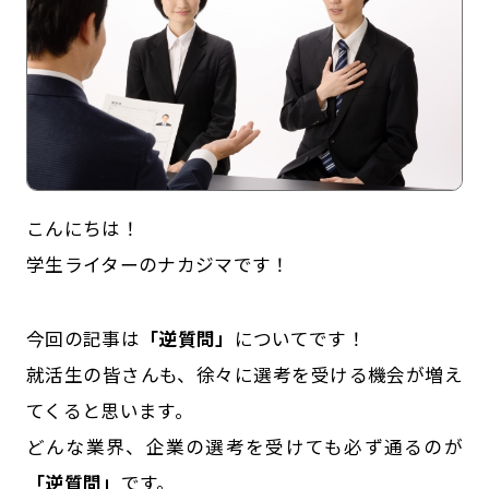
こんにちは！
学生ライターのナカジマです！
記事一覧
運営会社
今回の記事は
「逆質問」
についてです！
インタツアー活用法
お問い合わせ
就活生の皆さんも、徐々に選考を受ける機会が増え
LINE登録
プライバシーポリシー
てくると思います。
サイトマップ
どんな業界、企業の選考を受けても必ず通るのが
「逆質問」
です。