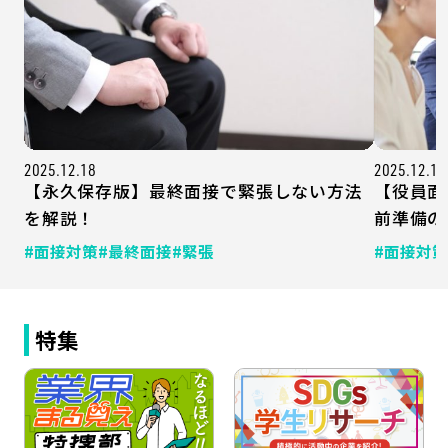
2025.12.18
2025.12.15
【永久保存版】最終面接で緊張しない方法
【役員面
を解説！
前準備の
#面接対策
#最終面接
#緊張
#面接対策
特集