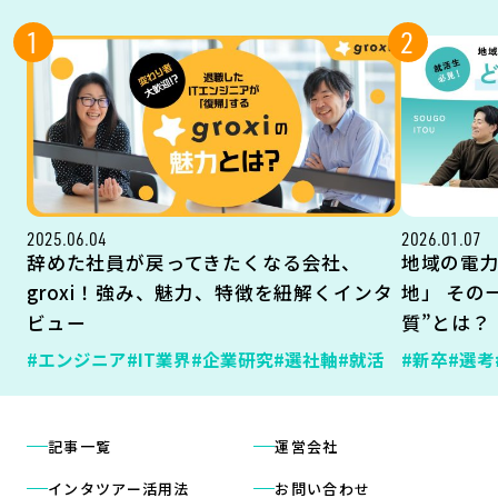
1
2
2025.06.04
2026.01.07
辞めた社員が戻ってきたくなる会社、
地域の電
groxi！強み、魅力、特徴を紐解くインタ
地」 その
ビュー
質”とは？
#エンジニア
#IT業界
#企業研究
#選社軸
#就活
#新卒
#選考
記事一覧
運営会社
インタツアー活用法
お問い合わせ