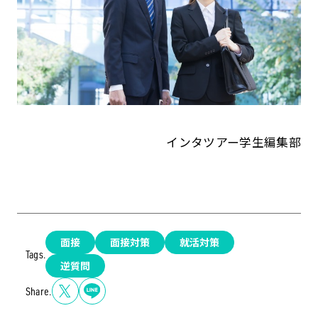
インタツアー学生編集部
面接
面接対策
就活対策
Tags.
逆質問
Share.