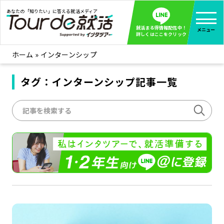
あなたの「知りたい」に答える就活メディア
就活まる得情報配信中！
メニュー
詳しくはここをクリック
ホーム
»
インターンシップ
就活ノウハウ
全て見る
企業まる見え！特捜部
タグ：インターンシップ記事一覧
全て見る
みんなが知らない企業の裏側を徹底調査！
インタツアー活動レポ
全て見る
インタツアーを使ってどうだった？OBOG成功談
社会人インタビュー
全て見る
社会人になった今、就活を振り返ってみた
学生就活ブログ
全て見る
学生ライターが教える、今就活でやるべきこと
企業・業界研究はインタツアー