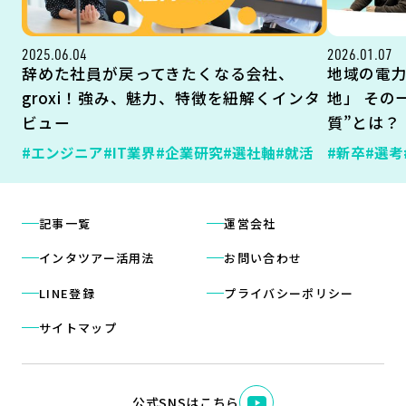
2025.06.04
2026.01.07
辞めた社員が戻ってきたくなる会社、
地域の電
groxi！強み、魅力、特徴を紐解くインタ
地」 その
ビュー
質”とは？
#エンジニア
#IT業界
#企業研究
#選社軸
#就活
#新卒
#選考
記事一覧
運営会社
インタツアー活用法
お問い合わせ
LINE登録
プライバシーポリシー
サイトマップ
公式SNSはこちら