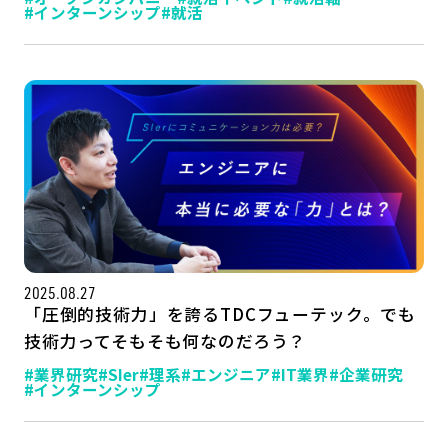
#インターンシップ
#就活
2025.08.27
「圧倒的技術力」を誇るTDCフューテック。でも
技術力ってそもそも何なのだろう？
#業界研究
#SIer
#理系
#エンジニア
#IT業界
#企業研究
#インターンシップ