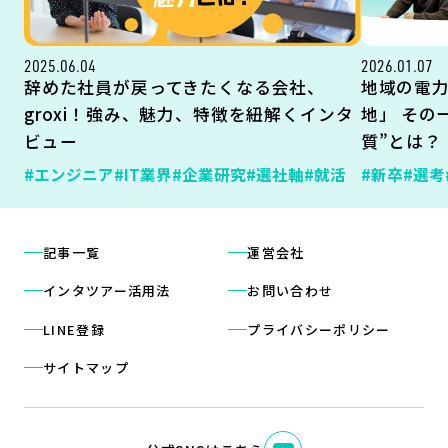
2025.06.04
2026.01.07
辞めた社員が戻ってきたくなる会社、
地域の電
groxi！強み、魅力、特徴を紐解くインタ
地」 その
ビュー
質”とは？
#エンジニア
#IT業界
#企業研究
#選社軸
#就活
#新卒
#選考
記事一覧
運営会社
インタツアー活用法
お問い合わせ
LINE登録
プライバシーポリシー
サイトマップ