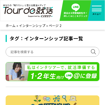
あなたの「知りたい」に答える就活メディア
就活まる得情報配信中！
メニュー
詳しくはここをクリック
ホーム
»
インターンシップ
»
ページ 2
就活ノウハウ
全て見る
企業まる見え！特捜部
タグ：インターンシップ記事一覧
全て見る
みんなが知らない企業の裏側を徹底調査！
インタツアー活動レポ
全て見る
インタツアーを使ってどうだった？OBOG成功談
社会人インタビュー
全て見る
社会人になった今、就活を振り返ってみた
学生就活ブログ
全て見る
学生ライターが教える、今就活でやるべきこと
企業・業界研究はインタツアー