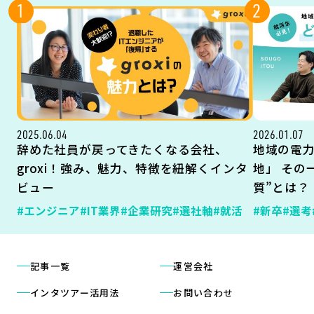
1
2
2025.06.04
2026.01.07
辞めた社員が戻ってきたくなる会社、
地域の電
groxi！強み、魅力、特徴を紐解くインタ
地」 その
ビュー
質”とは？
#エンジニア
#IT業界
#企業研究
#選社軸
#就活
#新卒
#選考
記事一覧
運営会社
インタツアー活用法
お問い合わせ