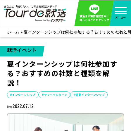
あなたの「知りたい」に答える就活メディア
就活まる得情報配信中！
メニュー
詳しくはここをクリック
ホーム
»
夏インターンシップは何社参加する？おすすめの社数と
就活ノウハウ
全て見る
企業まる見え！特捜部
全て見る
就活イベント
みんなが知らない企業の裏側を徹底調査！
夏インターンシップは何社参加す
インタツアー活動レポ
全て見る
る？おすすめの社数と種類を解
インタツアーを使ってどうだった？OBOG成功談
説！
社会人インタビュー
全て見る
社会人になった今、就活を振り返ってみた
#インターンシップ
#サマーインターン
#短期インターンシップ
学生就活ブログ
全て見る
2022.07.12
Date
学生ライターが教える、今就活でやるべきこと
企業・業界研究はインタツアー