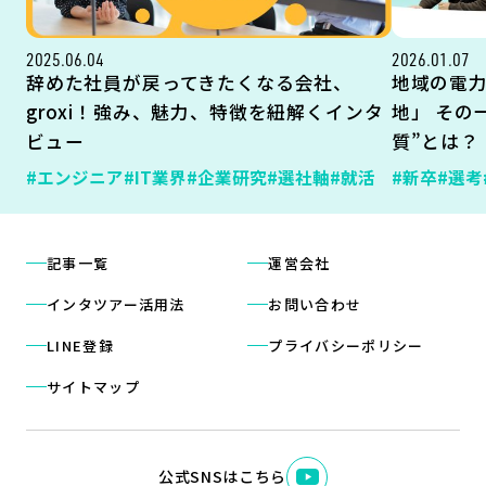
2025.06.04
2026.01.07
辞めた社員が戻ってきたくなる会社、
地域の電
groxi！強み、魅力、特徴を紐解くインタ
地」 その
ビュー
質”とは？
#エンジニア
#IT業界
#企業研究
#選社軸
#就活
#新卒
#選考
記事一覧
運営会社
インタツアー活用法
お問い合わせ
LINE登録
プライバシーポリシー
サイトマップ
公式SNSはこちら