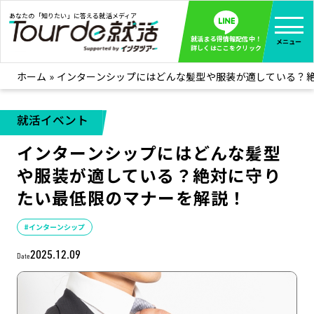
あなたの「知りたい」に答える就活メディア
就活まる得情報配信中！
メニュー
詳しくはここをクリック
ホーム
»
インターンシップにはどんな髪型や服装が適している？
就活ノウハウ
全て見る
企業まる見え！特捜部
全て見る
就活イベント
みんなが知らない企業の裏側を徹底調査！
インターンシップにはどんな髪型
インタツアー活動レポ
全て見る
や服装が適している？絶対に守り
インタツアーを使ってどうだった？OBOG成功談
たい最低限のマナーを解説！
社会人インタビュー
全て見る
社会人になった今、就活を振り返ってみた
#インターンシップ
学生就活ブログ
全て見る
2025.12.09
Date
学生ライターが教える、今就活でやるべきこと
企業・業界研究はインタツアー