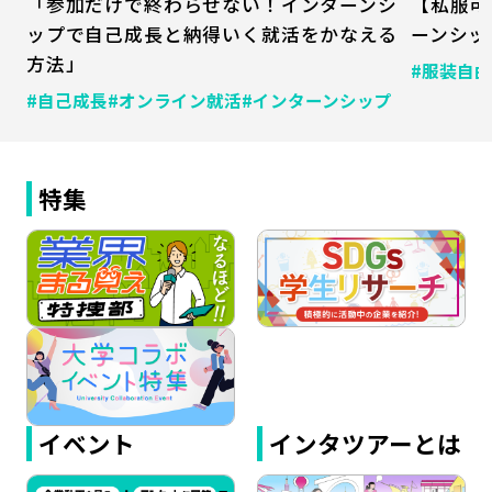
「参加だけで終わらせない！インターンシ
【私服可
ップで自己成長と納得いく就活をかなえる
ーンシッ
方法」
#服装自由
#自己成長
#オンライン就活
#インターンシップ
特集
イベント
インタツアーとは