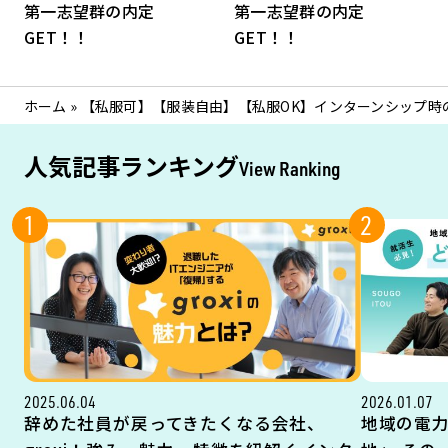
第一志望群の内定
第一志望群の内定
GET！！
GET！！
ホーム
»
【私服可】【服装自由】【私服OK】インターンシップ時
人気記事ランキング
View Ranking
1
2
2025.06.04
2026.01.07
辞めた社員が戻ってきたくなる会社、
地域の電