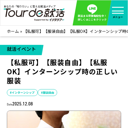
あなたの「知りたい」に答える就活メディア
就活まる得情報配信中！
メニュー
詳しくはここをクリック
ホーム
»
【私服可】【服装自由】【私服OK】インターンシップ時
就活ノウハウ
全て見る
企業まる見え！特捜部
全て見る
就活イベント
みんなが知らない企業の裏側を徹底調査！
【私服可】【服装自由】【私服
インタツアー活動レポ
全て見る
OK】インターンシップ時の正しい
インタツアーを使ってどうだった？OBOG成功談
服装
社会人インタビュー
全て見る
社会人になった今、就活を振り返ってみた
#インターンシップ
#服装自由
学生就活ブログ
全て見る
2025.12.08
Date
学生ライターが教える、今就活でやるべきこと
企業・業界研究はインタツアー