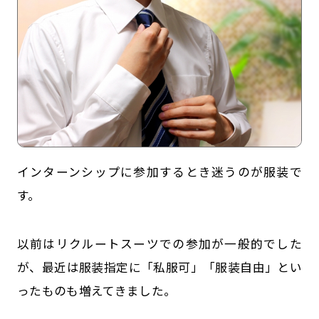
インターンシップに参加するとき迷うのが服装で
記事一覧
運営会社
す。
インタツアー活用法
お問い合わせ
以前はリクルートスーツでの参加が一般的でした
LINE登録
プライバシーポリシー
が、最近は服装指定に「私服可」「服装自由」とい
サイトマップ
ったものも増えてきました。