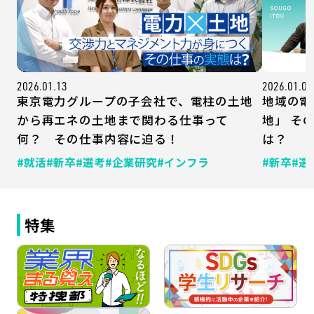
2026.01.13
2026.01.07
東京電力グループの子会社で、電柱の土地
地域の電
から再エネの土地まで関わる仕事って
地」 そ
何？ その仕事内容に迫る！
は？
#就活
#新卒
#選考
#企業研究
#インフラ
#新卒
#選
特集