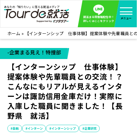
あなたの「知りたい」に答える就活メディア
就活まる得情報配信中！
メニュー
詳しくはここをクリック
ホーム
»
【インターンシップ 仕事体験】提案体験や先輩職員と
就活ノウハウ
全て見る
企業まる見え！特捜部
全て見る
-企業まる見え！特捜部
みんなが知らない企業の裏側を徹底調査！
【インターンシップ 仕事体験】
インタツアー活動レポ
全て見る
提案体験や先輩職員との交流！？
インタツアーを使ってどうだった？OBOG成功談
こんなにもリアルが見えるインタ
社会人インタビュー
全て見る
ーンは諏訪信用金庫だけ！実際に
社会人になった今、就活を振り返ってみた
入庫した職員に聞きました！【長
学生就活ブログ
全て見る
野県 就活】
学生ライターが教える、今就活でやるべきこと
#金融
#インターン
#インターンシップ
#企業研究
企業・業界研究はインタツアー