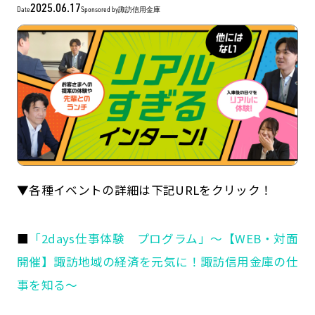
2025.06.17
Date
Sponsored by
諏訪信用金庫
▼各種イベントの詳細は下記URLをクリック！
記事一覧
運営会社
インタツアー活用法
お問い合わせ
■
「2days仕事体験 プログラム」～【WEB・対面
LINE登録
プライバシーポリシー
開催】諏訪地域の経済を元気に！諏訪信用金庫の仕
サイトマップ
事を知る～