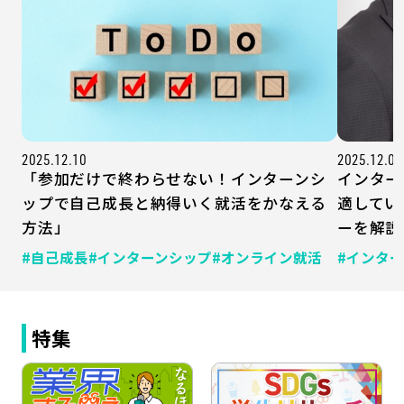
2025.12.10
2025.12.09
「参加だけで終わらせない！インターンシ
インター
ップで自己成長と納得いく就活をかなえる
適してい
方法」
ーを解説
#自己成長
#インターンシップ
#オンライン就活
#インタ
特集