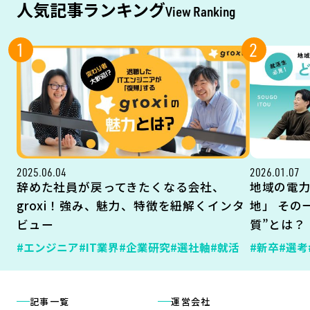
人気記事ランキング
View Ranking
1
2
2025.06.04
2026.01.07
辞めた社員が戻ってきたくなる会社、
地域の電
groxi！強み、魅力、特徴を紐解くインタ
地」 その
ビュー
質”とは？
#エンジニア
#IT業界
#企業研究
#選社軸
#就活
#新卒
#選考
記事一覧
運営会社