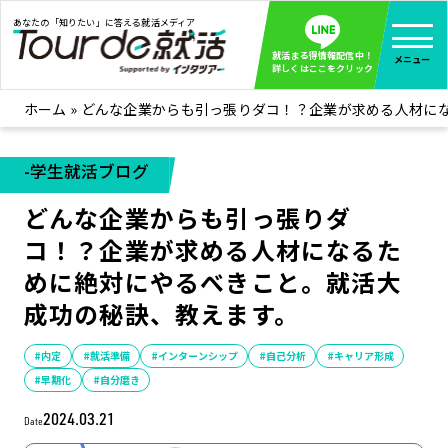
あなたの「知りたい」に答える就活メディア
就活まる得情報配信中！
メニュー
詳しくはここをクリック
ホーム
»
どんな企業からも引っ張りダコ！？企業が求める人材に
就活ノウハウ
全て見る
企業まる見え！特捜部
全て見る
-学生就活ブログ
みんなが知らない企業の裏側を徹底調査！
どんな企業からも引っ張りダ
インタツアー活動レポ
全て見る
コ！？企業が求める人材になるた
インタツアーを使ってどうだった？OBOG成功談
めに絶対にやるべきこと。就活大
社会人インタビュー
全て見る
成功の秘訣、教えます。
社会人になった今、就活を振り返ってみた
学生就活ブログ
全て見る
#内定
#就活準備
#インターンシップ
#自己分析
#キャリア形成
#早期化
#自分磨き
学生ライターが教える、今就活でやるべきこと
2024.03.21
Date
企業・業界研究はインタツアー