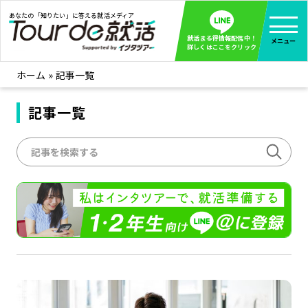
あなたの「知りたい」に答える就活メディア
就活まる得情報配信中！
メニュー
詳しくはここをクリック
ホーム
»
記事一覧
就活ノウハウ
全て見る
企業まる見え！特捜部
記事一覧
全て見る
みんなが知らない企業の裏側を徹底調査！
インタツアー活動レポ
全て見る
インタツアーを使ってどうだった？OBOG成功談
社会人インタビュー
全て見る
社会人になった今、就活を振り返ってみた
学生就活ブログ
全て見る
学生ライターが教える、今就活でやるべきこと
企業・業界研究はインタツアー