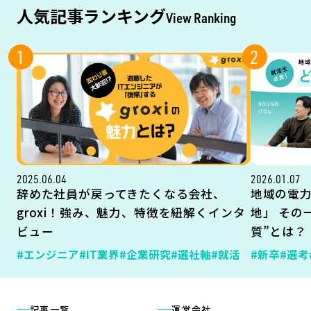
人気記事ランキング
View Ranking
1
2
2025.06.04
2026.01.07
辞めた社員が戻ってきたくなる会社、
地域の電
groxi！強み、魅力、特徴を紐解くインタ
地」 その
ビュー
質”とは？
#エンジニア
#IT業界
#企業研究
#選社軸
#就活
#新卒
#選考
記事一覧
運営会社