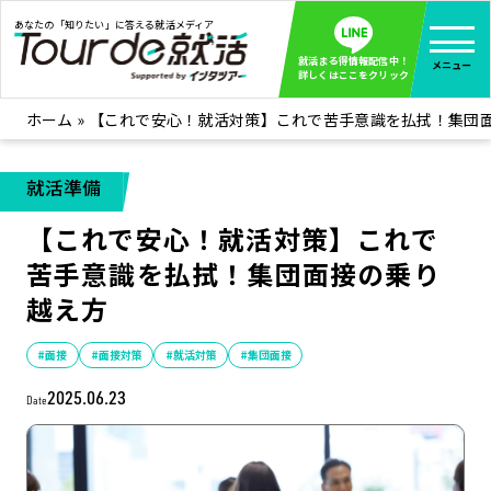
あなたの「知りたい」に答える就活メディア
就活まる得情報配信中！
メニュー
詳しくはここをクリック
ホーム
»
【これで安心！就活対策】これで苦手意識を払拭！集団
就活ノウハウ
全て見る
企業まる見え！特捜部
全て見る
就活準備
みんなが知らない企業の裏側を徹底調査！
【これで安心！就活対策】これで
インタツアー活動レポ
全て見る
苦手意識を払拭！集団面接の乗り
インタツアーを使ってどうだった？OBOG成功談
越え方
社会人インタビュー
全て見る
社会人になった今、就活を振り返ってみた
#面接
#面接対策
#就活対策
#集団面接
学生就活ブログ
全て見る
2025.06.23
Date
学生ライターが教える、今就活でやるべきこと
企業・業界研究はインタツアー