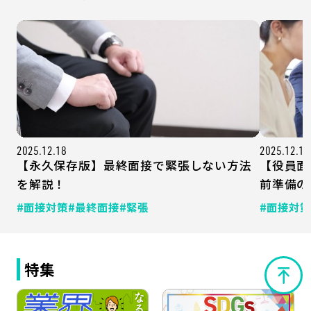
2025.12.18
2025.12.15
【永久保存版】最終面接で緊張しない方法
【役員面
を解説！
前準備の
#面接対策
#最終面接
#緊張
#面接対策
特集