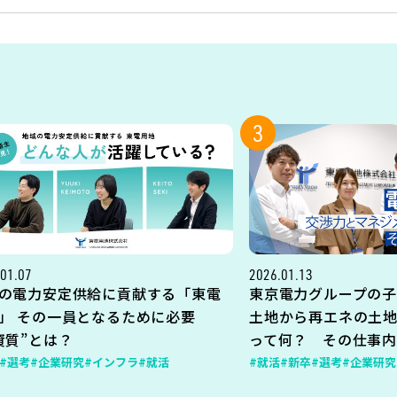
3
01.07
2026.01.13
の電力安定供給に貢献する「東電
東京電力グループの子
」 その一員となるために必要
土地から再エネの土
資質”とは？
って何？ その仕事
#選考
#企業研究
#インフラ
#就活
#就活
#新卒
#選考
#企業研究