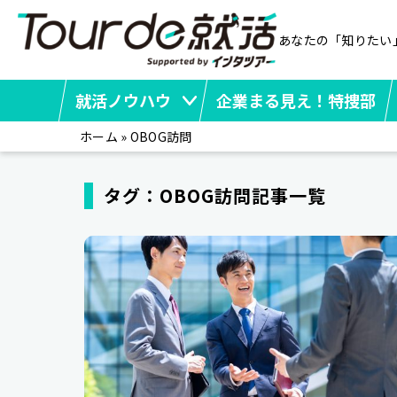
あなたの「知りたい
就活ノウハウ
企業まる見え！特捜部
ホーム
»
OBOG訪問
タグ：OBOG訪問記事一覧