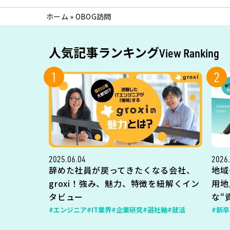
ホーム
»
OBOG訪問
人気記事ランキング
View Ranking
1
2
2025.06.04
2026.
辞めた社員が戻ってきたくなる会社、
地域
groxi！強み、魅力、特徴を紐解くイン
用地
タビュー
な“
#エンジニア
#IT業界
#企業研究
#選社軸
#就活
#新卒