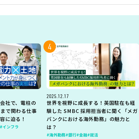
4
2025.12.17
会社で、電柱の
世界を視野に成長する！英国駐在も経
地まで関わる仕事
験した SMBC 採用担当者に聞く「メガ
内容に迫る！
バンクにおける海外勤務」の魅力と
は？
#インフラ
#海外勤務
#銀行
#金融
#就活