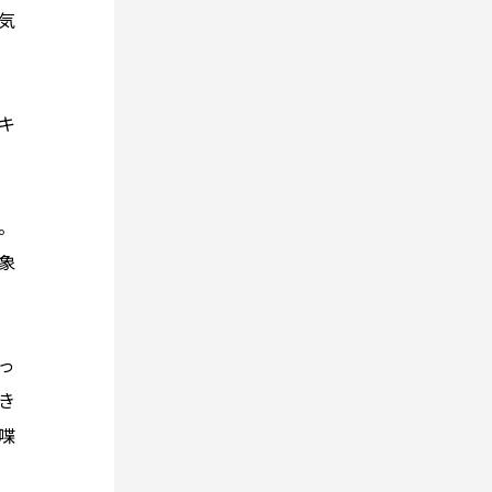
気
キ
。
象
っ
き
喋
。