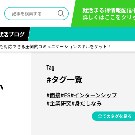
就活まる得情報配信
詳しくはここをクリ
就活ブログ
にも対応できる圧倒的コミュニケーションスキルをゲット！
Tag
#タグ一覧
か
#面接
#ES
#インターンシップ
#企業研究
#身だしなみ
全てのタグを見る