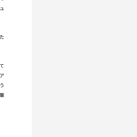
ュ
た
て
ア
う
葉