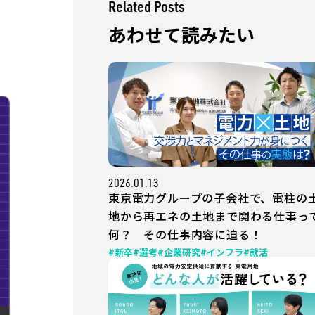
Related Posts
あわせて読みたい
2026.01.13
東京電力グループの子会社で、電柱の
地から再エネの土地まで関わる仕事っ
何？ その仕事内容に迫る！
#新卒
#選考
#企業研究
#インフラ
#就活