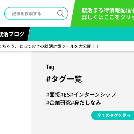
就活まる得情報配信
詳しくはここをクリ
就活ブログ
来ちゃう、とっておきの就活対策ツールを大公開！！
Tag
#タグ一覧
#面接
#ES
#インターンシップ
#企業研究
#身だしなみ
全てのタグを見る