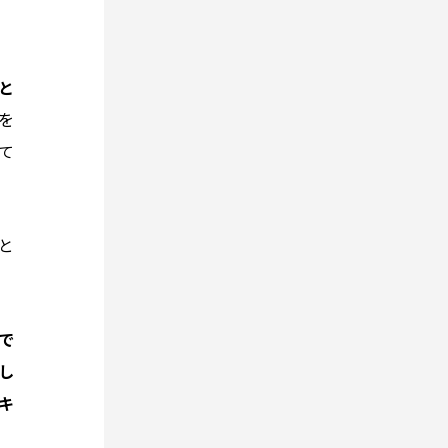
と
を
て
と
で
し
キ