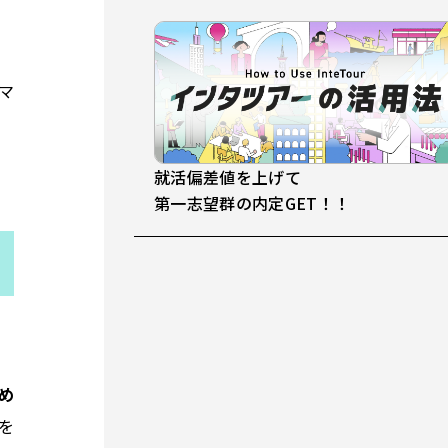
マ
就活偏差値を上げて
第一志望群の内定GET！！
め
を