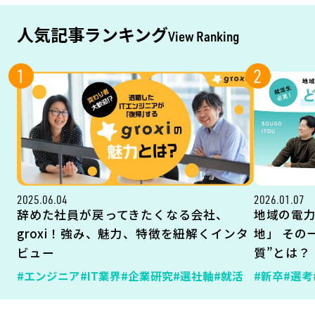
人気記事ランキング
View Ranking
1
2
2025.06.04
2026.01.07
辞めた社員が戻ってきたくなる会社、
地域の電
groxi！強み、魅力、特徴を紐解くインタ
地」 その
ビュー
質”とは？
#エンジニア
#IT業界
#企業研究
#選社軸
#就活
#新卒
#選考