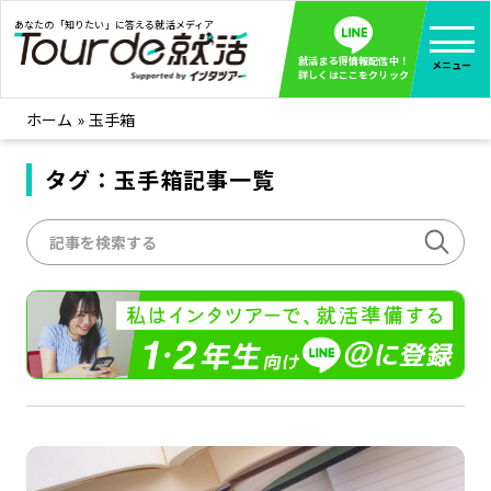
あなたの「知りたい」に答える就活メディア
就活まる得情報配信中！
メニュー
詳しくはここをクリック
ホーム
»
玉手箱
就活ノウハウ
全て見る
企業まる見え！特捜部
タグ：玉手箱記事一覧
全て見る
みんなが知らない企業の裏側を徹底調査！
インタツアー活動レポ
全て見る
インタツアーを使ってどうだった？OBOG成功談
社会人インタビュー
全て見る
社会人になった今、就活を振り返ってみた
学生就活ブログ
全て見る
学生ライターが教える、今就活でやるべきこと
企業・業界研究はインタツアー