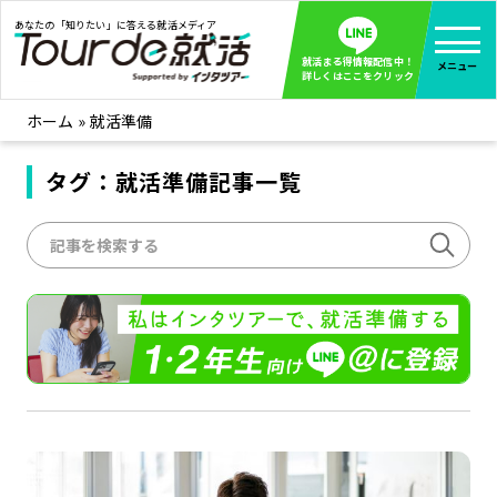
あなたの「知りたい」に答える就活メディア
就活まる得情報配信中！
メニュー
詳しくはここをクリック
ホーム
»
就活準備
就活ノウハウ
全て見る
企業まる見え！特捜部
タグ：就活準備記事一覧
全て見る
みんなが知らない企業の裏側を徹底調査！
インタツアー活動レポ
全て見る
インタツアーを使ってどうだった？OBOG成功談
社会人インタビュー
全て見る
社会人になった今、就活を振り返ってみた
学生就活ブログ
全て見る
学生ライターが教える、今就活でやるべきこと
企業・業界研究はインタツアー