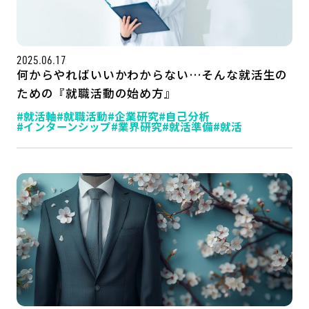
公式SNSはこちら
2025.06.17
何からやればいいかわからない…そんな就活生の
ための『就職活動の始め方』
#就活軸
#就職活動
#企業研究
#自己分析
#インターンシップ
#業界研究
#就活準備
#就活