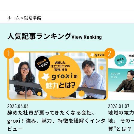
ホーム
»
就活準備
人気記事ランキング
View Ranking
1
2
2025.06.04
2026.01.07
辞めた社員が戻ってきたくなる会社、
地域の電
groxi！強み、魅力、特徴を紐解くインタ
地」 その
ビュー
質”とは？