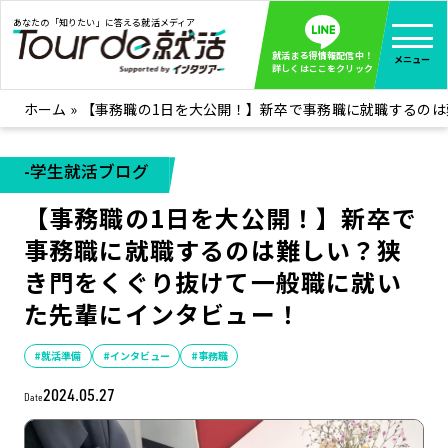
あなたの「知りたい」に答える就活メディア
就活まる得情報配信中！
メニュー
詳しくはここをクリック
ホーム
»
【事務職の1日を大公開！】新卒で事務職に就職するの
就活ノウハウ
全て見る
企業まる見え！特捜部
全て見る
-学生就活ブログ
みんなが知らない企業の裏側を徹底調査！
【事務職の1日を大公開！】新卒で
インタツアー活動レポ
全て見る
事務職に就職するのは難しい？狭
インタツアーを使ってどうだった？OBOG成功談
き門をくぐり抜けて一般職に就い
社会人インタビュー
全て見る
た先輩にインタビュー！
社会人になった今、就活を振り返ってみた
学生就活ブログ
全て見る
#就活準備
#インタビュー
#事務職
学生ライターが教える、今就活でやるべきこと
2024.05.27
Date
企業・業界研究はインタツアー