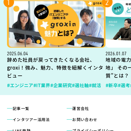
1
2
2025.06.04
2026.01.07
辞めた社員が戻ってきたくなる会社、
地域の電
groxi！強み、魅力、特徴を紐解くインタ
地」 その
ビュー
質”とは？
#エンジニア
#IT業界
#企業研究
#選社軸
#就活
#新卒
#選考
記事一覧
運営会社
インタツアー活用法
お問い合わせ
LINE登録
プライバシーポリシー