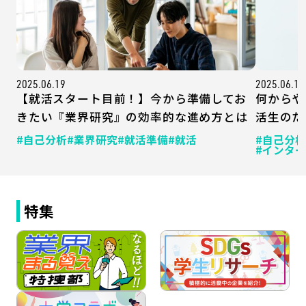
2025.06.19
2025.06.17
【就活スタート目前！】今から準備してお
何からや
きたい『業界研究』の効率的な進め方とは
活生のた
#自己分析
#業界研究
#就活準備
#就活
#自己分析
#インタ
特集