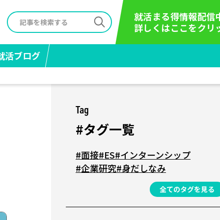
就活まる得情報配信
詳しくはここをクリ
就活ブログ
Tag
#タグ一覧
#面接
#ES
#インターンシップ
#企業研究
#身だしなみ
全てのタグを見る