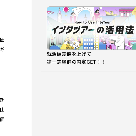
。
価
ギ
就活偏差値を上げて
第一志望群の内定GET！！
き
仕
価