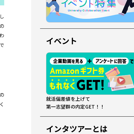
し
の
わ
イベント
で
の
就活偏差値を上げて
く
第一志望群の内定GET！！
インタツアーとは