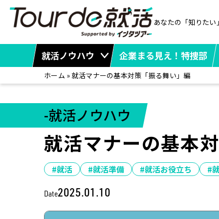
あなたの「知りたい
就活ノウハウ
企業まる見え！特捜部
ホーム
»
就活マナーの基本対策「振る舞い」編
-就活ノウハウ
就活マナーの基本
#就活
#就活準備
#就活お役立ち
#
2025.01.10
Date