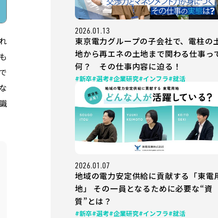
2026.01.13
東京電力グループの子会社で、電柱の
れ
地から再エネの土地まで関わる仕事っ
も
何？ その仕事内容に迫る！
で
#新卒
#選考
#企業研究
#インフラ
#就活
な
識
2026.01.07
地域の電力安定供給に貢献する「東電
地」 その一員となるために必要な“資
質”とは？
#新卒
#選考
#企業研究
#インフラ
#就活