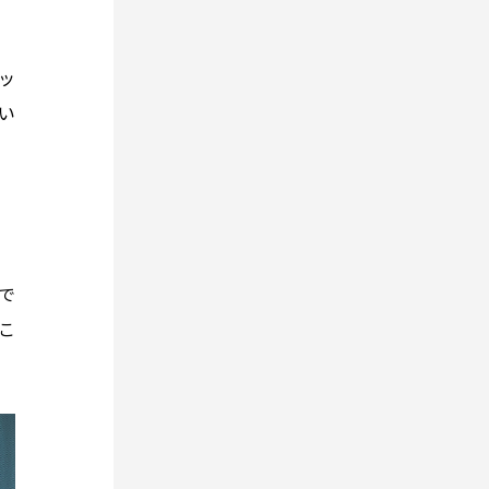
ッ
い
で
こ