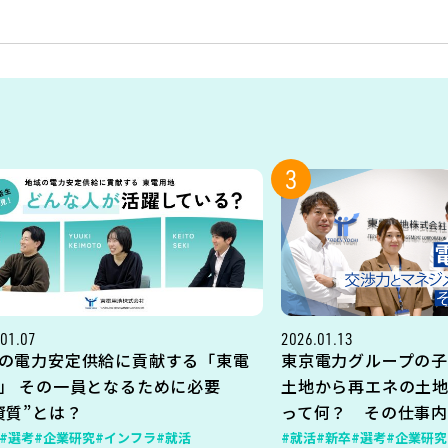
3
01.07
2026.01.13
の電力安定供給に貢献する「東電
東京電力グループの子
」 その一員となるために必要
土地から再エネの土
資質”とは？
って何？ その仕事
#選考
#企業研究
#インフラ
#就活
#就活
#新卒
#選考
#企業研究