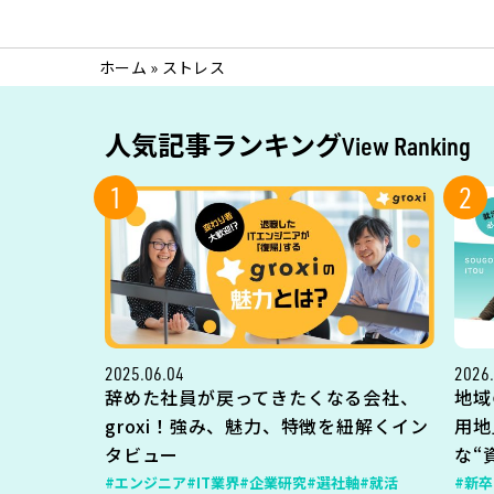
ホーム
»
ストレス
人気記事ランキング
View Ranking
1
2
2025.06.04
2026.
辞めた社員が戻ってきたくなる会社、
地域
groxi！強み、魅力、特徴を紐解くイン
用地
タビュー
な“
#エンジニア
#IT業界
#企業研究
#選社軸
#就活
#新卒