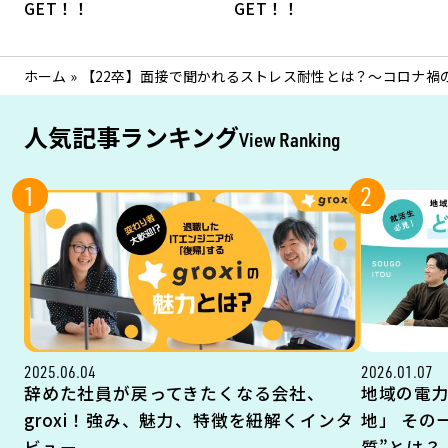
GET！！
GET！！
ホーム
»
【22卒】面接で聞かれるストレス耐性とは？～コロナ禍
人気記事ランキング
View Ranking
1
2
2025.06.04
2026.01.07
辞めた社員が戻ってきたくなる会社、
地域の電
groxi！強み、魅力、特徴を紐解くインタ
地」 その
ビュー
質”とは？