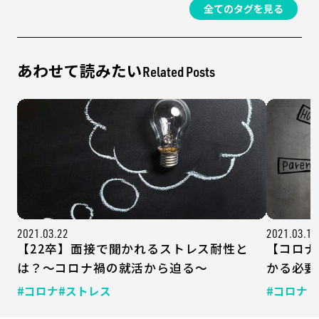
全てのタグを見る
あわせて読みたい
Related Posts
2021.03.22
2021.03.18
【22卒】面接で聞かれるストレス耐性と
【コロナ
は？～コロナ禍の就活から迫る～
かる必要
#コロナ
#ストレス
#コロナ