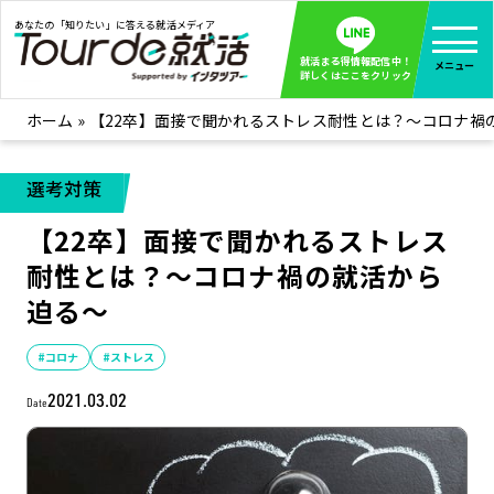
あなたの「知りたい」に答える就活メディア
就活まる得情報配信中！
メニュー
詳しくはここをクリック
ホーム
»
【22卒】面接で聞かれるストレス耐性とは？～コロナ禍
就活ノウハウ
全て見る
企業まる見え！特捜部
全て見る
選考対策
みんなが知らない企業の裏側を徹底調査！
【22卒】面接で聞かれるストレス
インタツアー活動レポ
全て見る
耐性とは？～コロナ禍の就活から
インタツアーを使ってどうだった？OBOG成功談
迫る～
社会人インタビュー
全て見る
社会人になった今、就活を振り返ってみた
#コロナ
#ストレス
学生就活ブログ
全て見る
2021.03.02
Date
学生ライターが教える、今就活でやるべきこと
企業・業界研究はインタツアー