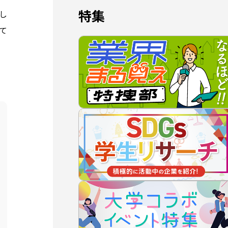
特集
し
て