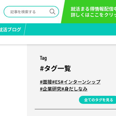
就活まる得情報配信
詳しくはここをクリ
就活ブログ
Tag
#タグ一覧
#面接
#ES
#インターンシップ
#企業研究
#身だしなみ
全てのタグを見る