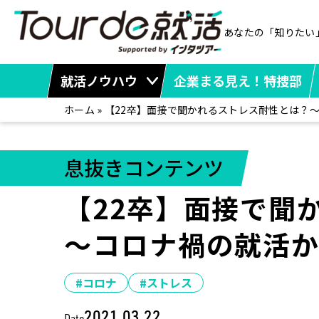
あなたの「知りたい
就活ノウハウ
企業まる見え！特捜部
ホーム
»
【22卒】面接で聞かれるストレス耐性とは？
息抜きコンテンツ
【22卒】面接で聞
～コロナ禍の就活
#コロナ
#ストレス
2021.03.22
Date