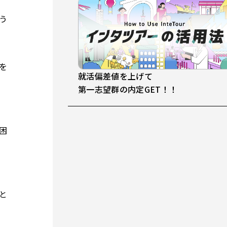
う
を
就活偏差値を上げて
第一志望群の内定GET！！
困
と