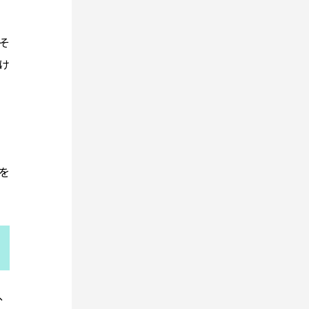
そ
け
を
、