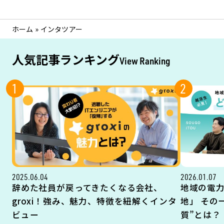
ホーム
»
インタツアー
人気記事ランキング
View Ranking
1
2
2025.06.04
2026.01.07
辞めた社員が戻ってきたくなる会社、
地域の電
groxi！強み、魅力、特徴を紐解くインタ
地」 その
ビュー
質”とは？