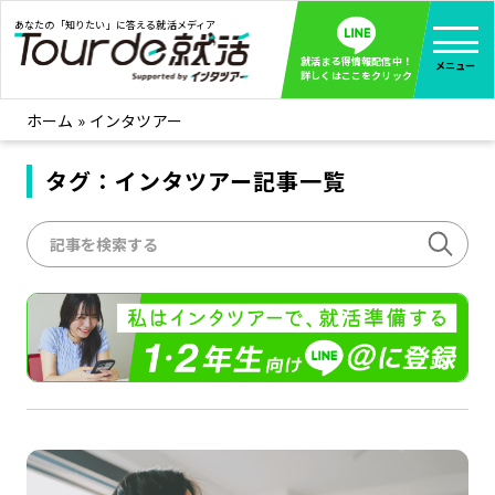
あなたの「知りたい」に答える就活メディア
就活まる得情報配信中！
メニュー
詳しくはここをクリック
ホーム
»
インタツアー
就活ノウハウ
全て見る
企業まる見え！特捜部
タグ：インタツアー記事一覧
全て見る
みんなが知らない企業の裏側を徹底調査！
インタツアー活動レポ
全て見る
インタツアーを使ってどうだった？OBOG成功談
社会人インタビュー
全て見る
社会人になった今、就活を振り返ってみた
学生就活ブログ
全て見る
学生ライターが教える、今就活でやるべきこと
企業・業界研究はインタツアー