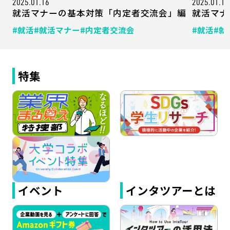
2025.01.16
2025.01.10
就活マナーの基本対策「内定者交流会」編
就活マナ
#就活
#就活マナー
#内定者交流会
#就活
#就
特集
イベント
インタツアーとは