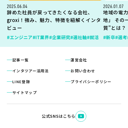
2025.06.04
2026.01.07
辞めた社員が戻ってきたくなる会社、
地域の電
groxi！強み、魅力、特徴を紐解くインタ
地」 その
ビュー
質”とは？
#エンジニア
#IT業界
#企業研究
#選社軸
#就活
#新卒
#選考
記事一覧
運営会社
インタツアー活用法
お問い合わせ
LINE登録
プライバシーポリシー
サイトマップ
公式SNSはこちら