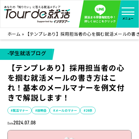
あなたの「知りたい」に答える就活メディア
就活まる得情報配信中！
メニュー
詳しくはここをクリック
ホーム
»
【テンプレあり】採用担当者の心を掴む就活メールの書
就活ノウハウ
全て見る
企業まる見え！特捜部
全て見る
-学生就活ブログ
みんなが知らない企業の裏側を徹底調査！
【テンプレあり】採用担当者の心
インタツアー活動レポ
全て見る
を掴む就活メールの書き方はこ
インタツアーを使ってどうだった？OBOG成功談
れ！基本のメールマナーを例文付
社会人インタビュー
全て見る
きで解説します！
社会人になった今、就活を振り返ってみた
学生就活ブログ
全て見る
#就活マナー
#説明会
#メールのマナー
#26卒
学生ライターが教える、今就活でやるべきこと
2024.07.08
Date
企業・業界研究はインタツアー