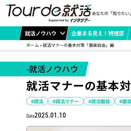
あなたの「知りたい
就活ノウハウ
企業まる見え！特捜部
ホーム
»
就活マナーの基本対策「服装自由」編
-就活ノウハウ
就活マナーの基本
#就活
#就活マナー
#就活服装
#服
2025.01.10
Date