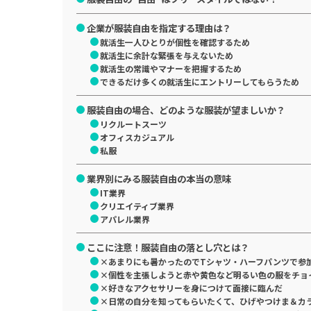
企業が服装自由を指定する理由は？
就活生一人ひとりが個性を確認するため
就活生に余計な緊張を与えないため
就活生の常識やマナーを把握するため
できるだけ多くの就活生にエントリーしてもらうため
服装自由の場合、どのような服装が望ましいか？
リクルートスーツ
オフィスカジュアル
私服
業界別にみる服装自由の本当の意味
IT業界
クリエイティブ業界
アパレル業界
ここに注意！服装自由の落とし穴とは？
×あまりにも暑かったのでTシャツ・ハーフパンツで参
×個性を主張しようと赤や黄色など明るい色の服をチョ
×好きなアクセサリーを身につけて面接に臨んだ
×日常の自分を知ってもらいたくて、ひげやつけま＆カ