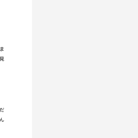
ま
見
だ
ん