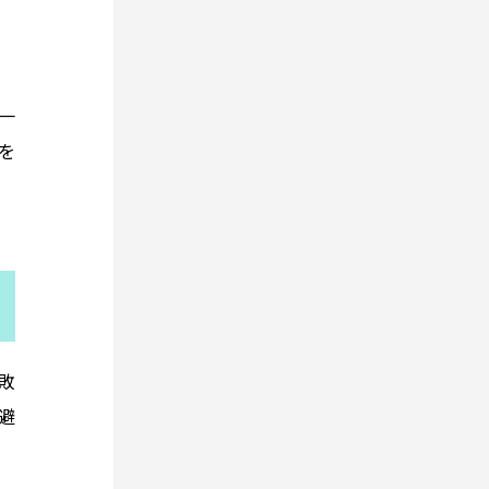
一
を
敗
避