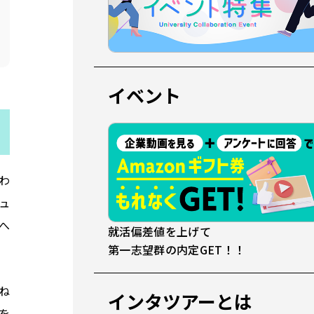
イベント
わ
ュ
へ
就活偏差値を上げて
第一志望群の内定GET！！
ね
インタツアーとは
を