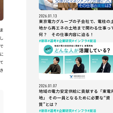
2026.01.13
東京電力グループの子会社で、電柱の
地から再エネの土地まで関わる仕事っ
ま
何？ その仕事内容に迫る！
し
#新卒
#選考
#企業研究
#インフラ
#就活
で
に
て
き
2026.01.07
地域の電力安定供給に貢献する「東電
地」 その一員となるために必要な“資
質”とは？
#新卒
#選考
#企業研究
#インフラ
#就活