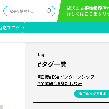
就活まる得情報配信
詳しくはここをクリ
就活ブログ
Tag
#タグ一覧
#面接
#ES
#インターンシップ
#企業研究
#身だしなみ
全てのタグを見る