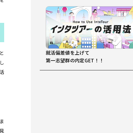
就活偏差値を上げて
と
第一志望群の内定GET！！
し
活
ま
見