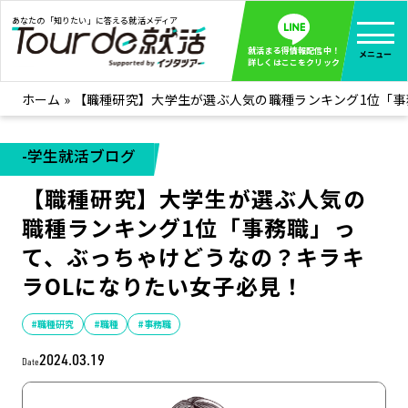
あなたの「知りたい」に答える就活メディア
就活まる得情報配信中！
メニュー
詳しくはここをクリック
ホーム
»
【職種研究】大学生が選ぶ人気の職種ランキング1位「事
就活ノウハウ
全て見る
企業まる見え！特捜部
全て見る
-学生就活ブログ
みんなが知らない企業の裏側を徹底調査！
【職種研究】大学生が選ぶ人気の
インタツアー活動レポ
全て見る
職種ランキング1位「事務職」っ
インタツアーを使ってどうだった？OBOG成功談
て、ぶっちゃけどうなの？キラキ
社会人インタビュー
全て見る
ラOLになりたい女子必見！
社会人になった今、就活を振り返ってみた
学生就活ブログ
全て見る
#職種研究
#職種
#事務職
学生ライターが教える、今就活でやるべきこと
2024.03.19
Date
企業・業界研究はインタツアー