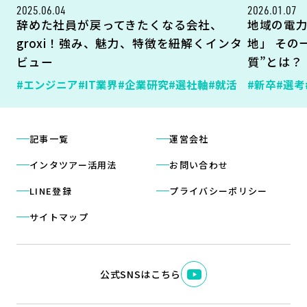
2025.06.04
2026.01.07
辞めた社員が戻ってきたくなる会社、
地域の電
groxi！強み、魅力、特徴を紐解くインタ
地」 その
ビュー
質”とは？
#エンジニア
#IT業界
#企業研究
#選社軸
#就活
#新卒
#選考
記事一覧
運営会社
インタツアー活用法
お問い合わせ
LINE登録
プライバシーポリシー
サイトマップ
公式SNSはこちら