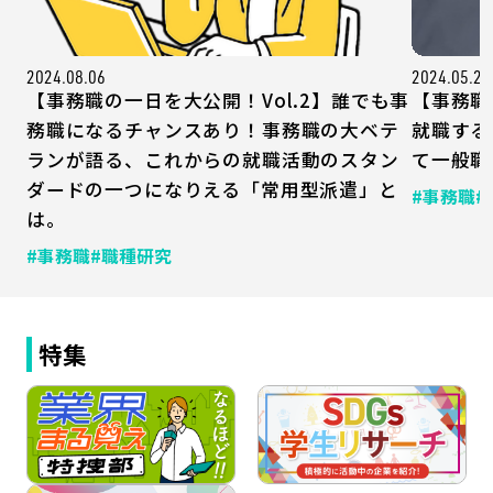
2024.08.06
2024.05.27
【事務職の一日を大公開！Vol.2】誰でも事
【事務職
務職になるチャンスあり！事務職の大ベテ
就職する
ランが語る、これからの就職活動のスタン
て一般職
ダードの一つになりえる「常用型派遣」と
#事務職
#
は。
#事務職
#職種研究
特集