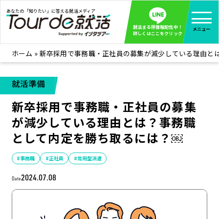
あなたの「知りたい」に答える就活メディア
就活まる得情報配信中！
メニュー
詳しくはここをクリック
ホーム
»
新卒採用で事務職・正社員の募集が減少している理由と
就活ノウハウ
全て見る
企業まる見え！特捜部
全て見る
就活準備
みんなが知らない企業の裏側を徹底調査！
新卒採用で事務職・正社員の募集
インタツアー活動レポ
全て見る
が減少している理由とは？事務職
インタツアーを使ってどうだった？OBOG成功談
として内定を勝ち取るには？￼
社会人インタビュー
全て見る
社会人になった今、就活を振り返ってみた
#事務職
#正社員
#常用型派遣
学生就活ブログ
全て見る
2024.07.08
Date
学生ライターが教える、今就活でやるべきこと
企業・業界研究はインタツアー