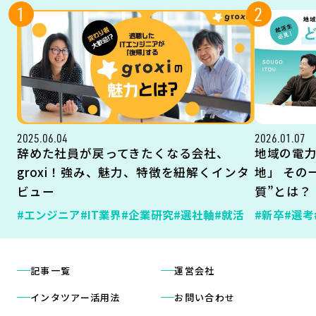
1
2
2025.06.04
2026.01.07
辞めた社員が戻ってきたくなる会社、
地域の電
groxi！強み、魅力、特徴を紐解くインタ
地」 その
ビュー
質”とは？
#エンジニア
#IT業界
#企業研究
#選社軸
#就活
#新卒
#選考
記事一覧
運営会社
インタツアー活用法
お問い合わせ