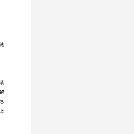
戦
系
留
ち
よ