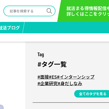
就活まる得情報配信
詳しくはここをクリ
就活ブログ
Tag
#タグ一覧
#面接
#ES
#インターンシップ
#企業研究
#身だしなみ
全てのタグを見る