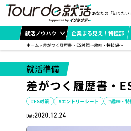
あなたの「知りたい
就活ノウハウ
企業まる見え！特捜部
ホーム
»
差がつく履歴書・ES対策～趣味・特技編～
就活準備
差がつく履歴書・E
#ES対策
#エントリーシート
#趣味・特
2020.12.24
Date