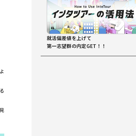
就活偏差値を上げて
第一志望群の内定GET！！
よ
る
見