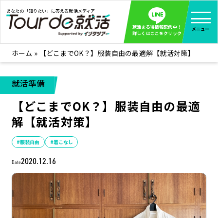
あなたの「知りたい」に答える就活メディア
就活まる得情報配信中！
メニュー
詳しくはここをクリック
ホーム
»
【どこまでOK？】服装自由の最適解【就活対策】
就活ノウハウ
全て見る
企業まる見え！特捜部
全て見る
就活準備
みんなが知らない企業の裏側を徹底調査！
【どこまでOK？】服装自由の最適
インタツアー活動レポ
全て見る
解【就活対策】
インタツアーを使ってどうだった？OBOG成功談
社会人インタビュー
全て見る
#服装自由
#着こなし
社会人になった今、就活を振り返ってみた
2020.12.16
Date
学生就活ブログ
全て見る
学生ライターが教える、今就活でやるべきこと
企業・業界研究はインタツアー