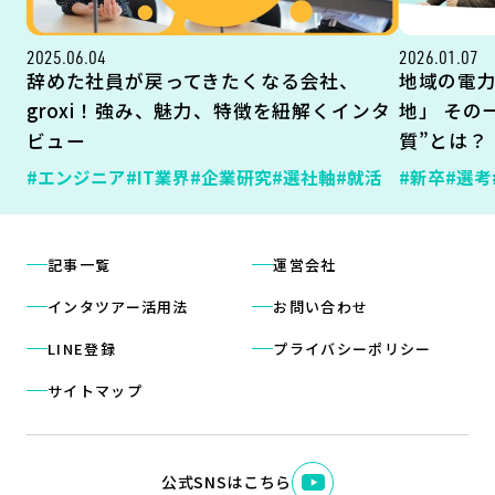
2025.06.04
2026.01.07
辞めた社員が戻ってきたくなる会社、
地域の電
groxi！強み、魅力、特徴を紐解くインタ
地」 その
ビュー
質”とは？
#エンジニア
#IT業界
#企業研究
#選社軸
#就活
#新卒
#選考
記事一覧
運営会社
インタツアー活用法
お問い合わせ
LINE登録
プライバシーポリシー
サイトマップ
公式SNSはこちら