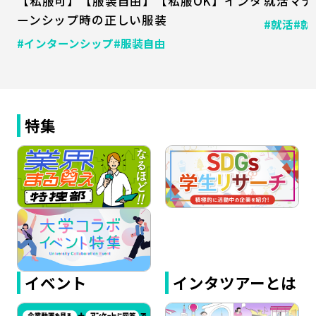
【私服可】【服装自由】【私服OK】インタ
就活マナ
ーンシップ時の正しい服装
#就活
#就
#インターンシップ
#服装自由
特集
イベント
インタツアーとは