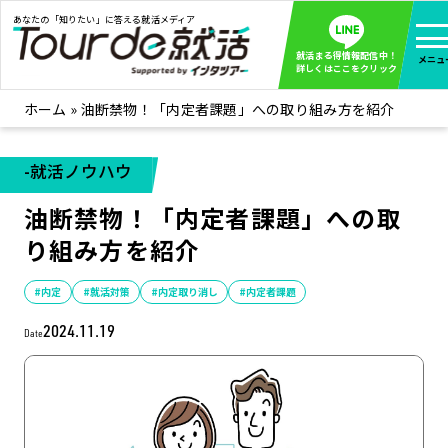
あなたの「知りたい」に答える就活メディア
就活まる得情報配信中！
メニュ
詳しくはここをクリック
ホーム
»
油断禁物！「内定者課題」への取り組み方を紹介
就活ノウハウ
全て見る
企業まる見え！特捜部
全て見る
-就活ノウハウ
みんなが知らない企業の裏側を徹底調査！
油断禁物！「内定者課題」への取
インタツアー活動レポ
全て見る
り組み方を紹介
インタツアーを使ってどうだった？OBOG成功談
社会人インタビュー
全て見る
#内定
#就活対策
#内定取り消し
#内定者課題
社会人になった今、就活を振り返ってみた
2024.11.19
Date
学生就活ブログ
全て見る
学生ライターが教える、今就活でやるべきこと
企業・業界研究はインタツアー