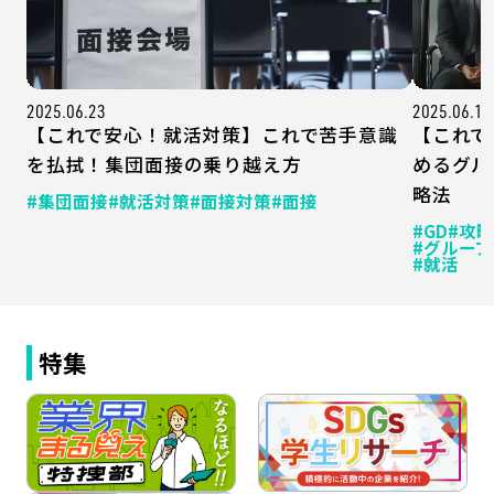
2025.06.23
2025.06.17
【これで安心！就活対策】これで苦手意識
【これで
を払拭！集団面接の乗り越え方
めるグル
略法
#集団面接
#就活対策
#面接対策
#面接
#GD
#攻
#グルー
#就活
特集