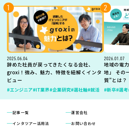
1
2
2025.06.04
2026.01.07
辞めた社員が戻ってきたくなる会社、
地域の電
groxi！強み、魅力、特徴を紐解くインタ
地」 その
ビュー
質”とは？
#エンジニア
#IT業界
#企業研究
#選社軸
#就活
#新卒
#選考
記事一覧
運営会社
インタツアー活用法
お問い合わせ