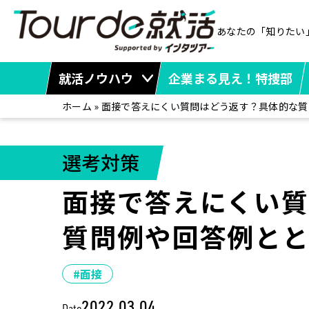
あなたの「知りたい
就活ノウハウ
企業まる見え！特捜部
ホーム
»
面接で答えにくい質問はどう返す？具体的な質
選考対策
面接で答えにくい
質問例や回答例と
#面接
2022.03.04
Date