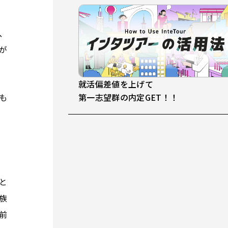
、
が
就活偏差値を上げて
第一志望群の内定GET！！
も
と
族
前