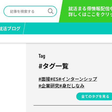
就活まる得情報配信
詳しくはここをクリ
就活ブログ
Tag
#タグ一覧
#面接
#ES
#インターンシップ
#企業研究
#身だしなみ
全てのタグを見る