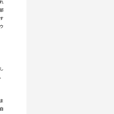
れ
部
す
ウ
し
、
ま
自