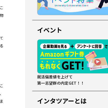
こ
物
イベント
て
る
就活偏差値を上げて
第一志望群の内定GET！！
こ
、
インタツアーとは
ま