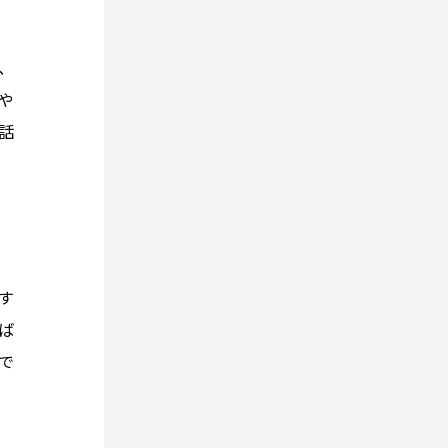
、
や
話
す
ば
で