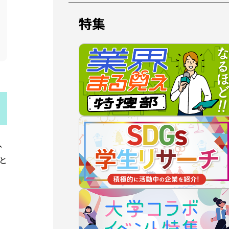
特集
、
と