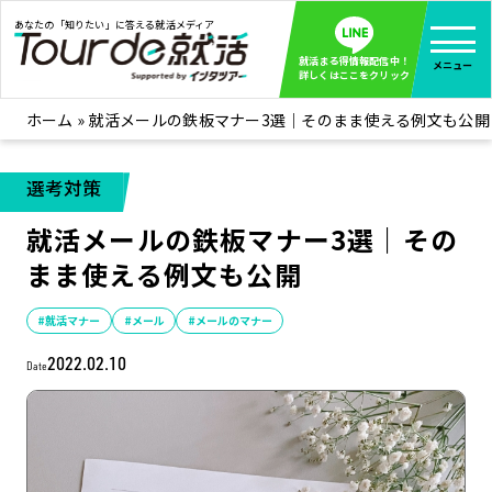
あなたの「知りたい」に答える就活メディア
就活まる得情報配信中！
メニュー
詳しくはここをクリック
ホーム
»
就活メールの鉄板マナー3選｜そのまま使える例文も公開
就活ノウハウ
全て見る
企業まる見え！特捜部
全て見る
選考対策
みんなが知らない企業の裏側を徹底調査！
就活メールの鉄板マナー3選｜その
インタツアー活動レポ
全て見る
まま使える例文も公開
インタツアーを使ってどうだった？OBOG成功談
社会人インタビュー
全て見る
#就活マナー
#メール
#メールのマナー
社会人になった今、就活を振り返ってみた
2022.02.10
Date
学生就活ブログ
全て見る
学生ライターが教える、今就活でやるべきこと
企業・業界研究はインタツアー