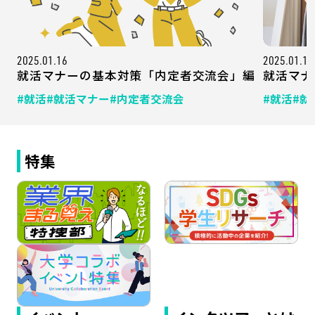
2025.01.16
2025.01.10
就活マナーの基本対策「内定者交流会」編
就活マナ
#就活
#就活マナー
#内定者交流会
#就活
#就
特集