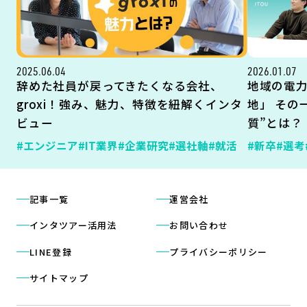
2025.06.04
2026.01.07
辞めた社員が戻ってきたくなる会社、
地域の電
groxi！強み、魅力、特徴を紐解くインタ
地」 その
ビュー
質”とは？
#エンジニア
#IT業界
#企業研究
#選社軸
#就活
#新卒
#選考
記事一覧
運営会社
インタツアー活用法
お問い合わせ
LINE登録
プライバシーポリシー
サイトマップ