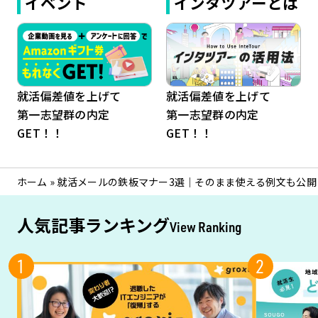
イベント
インタツアーとは
就活偏差値を上げて
就活偏差値を上げて
第一志望群の内定
第一志望群の内定
GET！！
GET！！
ホーム
»
就活メールの鉄板マナー3選｜そのまま使える例文も公開
人気記事ランキング
View Ranking
1
2