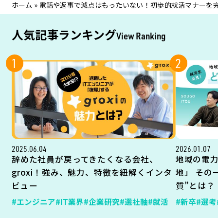
ホーム
»
電話や返事で減点はもったいない！初歩的就活マナーを
人気記事ランキング
View Ranking
1
2
2025.06.04
2026.01.07
辞めた社員が戻ってきたくなる会社、
地域の電
groxi！強み、魅力、特徴を紐解くインタ
地」 その
ビュー
質”とは？
#エンジニア
#IT業界
#企業研究
#選社軸
#就活
#新卒
#選考