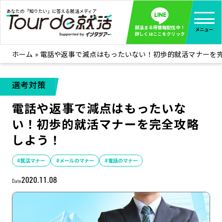
あなたの「知りたい」に答える就活メディア
就活まる得情報配信中！
メニュー
詳しくはここをクリック
ホーム
»
電話や返事で減点はもったいない！初歩的就活マナーを
就活ノウハウ
全て見る
企業まる見え！特捜部
全て見る
選考対策
みんなが知らない企業の裏側を徹底調査！
電話や返事で減点はもったいな
インタツアー活動レポ
全て見る
い！初歩的就活マナーを完全攻略
インタツアーを使ってどうだった？OBOG成功談
しよう！
社会人インタビュー
全て見る
社会人になった今、就活を振り返ってみた
#就活マナー
#メールのマナー
#電話のマナー
学生就活ブログ
全て見る
2020.11.08
Date
学生ライターが教える、今就活でやるべきこと
企業・業界研究はインタツアー