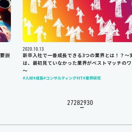
2020.10.13
要説
新卒入社で一番成長できる3つの業界とは！？～
は、最初見ていなかった業界がベストマッチのワ
～
#人材
#成長
#コンサルティング
#IT
#業界研究
27
28
29
30