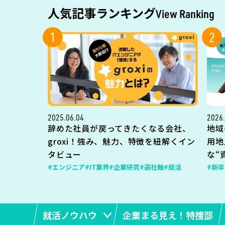
人気記事ランキング
View Ranking
1
2
2025.06.04
2026.
辞めた社員が戻ってきたくなる会社、
地域
groxi！強み、魅力、特徴を紐解くイン
用地
タビュー
な“
#エンジニア
#IT業界
#企業研究
#選社軸
#就活
#新卒
就活ノウハウ
企業まる見え！特捜部