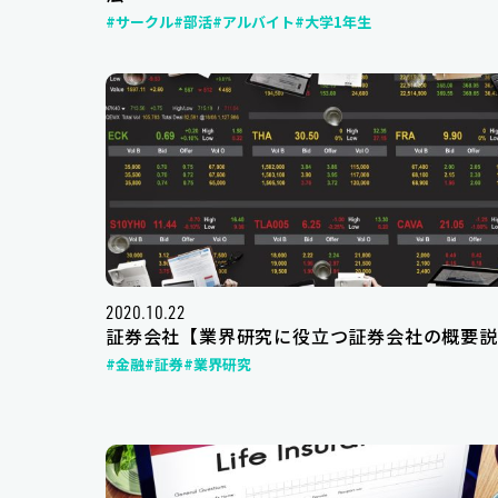
#サークル
#部活
#アルバイト
#大学1年生
2020.10.22
証券会社【業界研究に役立つ証券会社の概要説
#金融
#証券
#業界研究