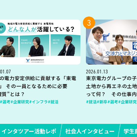
3
01.07
2026.01.13
の電力安定供給に貢献する「東電
東京電力グループの子
」 その一員となるために必要
土地から再エネの土
資質”とは？
って何？ その仕事
#選考
#企業研究
#インフラ
#就活
#就活
#新卒
#選考
#企業研究
インタツアー活動レポ
社会人インタビュー
学生