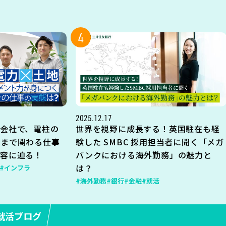
4
2025.12.17
会社で、電柱の
世界を視野に成長する！英国駐在も経
地まで関わる仕事
験した SMBC 採用担当者に聞く「メガ
内容に迫る！
バンクにおける海外勤務」の魅力と
は？
#インフラ
#海外勤務
#銀行
#金融
#就活
就活ブログ