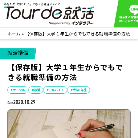
あなたの「知りたい」に答える就活メディア
就活まる得情
詳しくはここ
ホーム
»
【保存版】大学１年生からでもできる就職準備の方法
就活ノウハウ
全て見る
企業まる見え！特捜部
全て見る
就活準備
みんなが知らない企業の裏側を徹底調査！
【保存版】大学１年生からでもで
インタツアー活動レポ
全て見る
きる就職準備の方法
インタツアーを使ってどうだった？OBOG成功談
社会人インタビュー
全て見る
#サークル
#部活
#アルバイト
#大学1年生
社会人になった今、就活を振り返ってみた
2020.10.29
Date
学生就活ブログ
全て見る
学生ライターが教える、今就活でやるべきこと
企業・業界研究はインタツアー