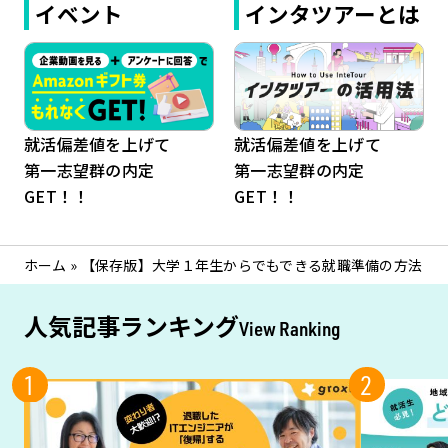
イベント
インタツアーとは
就活偏差値を上げて
就活偏差値を上げて
第一志望群の内定
第一志望群の内定
GET！！
GET！！
ホーム
»
【保存版】大学１年生からでもできる就職準備の方法
人気記事ランキング
View Ranking
1
2