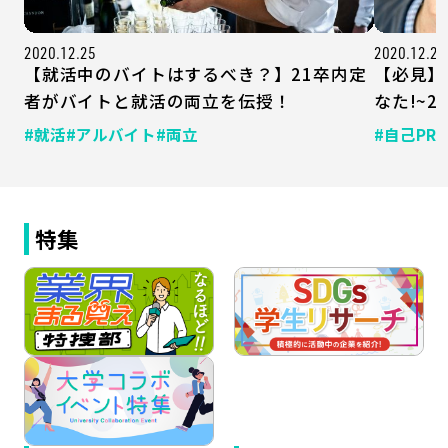
2020.12.25
2020.12.23
【就活中のバイトはするべき？】21卒内定
【必見】
者がバイトと就活の両立を伝授！
なた!~
#就活
#アルバイト
#両立
#自己PR
特集