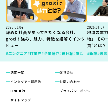
2025.06.04
2026.01.07
辞めた社員が戻ってきたくなる会社、
地域の電
groxi！強み、魅力、特徴を紐解くインタ
地」 その
ビュー
質”とは？
#エンジニア
#IT業界
#企業研究
#選社軸
#就活
#新卒
#選考
記事一覧
運営会社
インタツアー活用法
お問い合わせ
LINE登録
プライバシーポリシー
サイトマップ